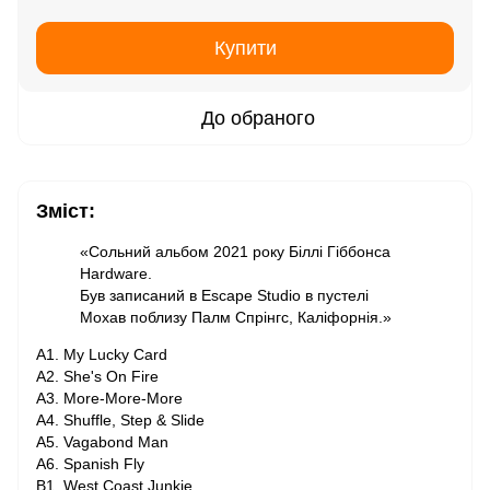
Купити
До обраного
Зміст:
«Сольний альбом 2021 року Біллі Гіббонса
Hardware.
Був записаний в Escape Studio в пустелі
Мохав поблизу Палм Спрінгс, Каліфорнія.»
A1. My Lucky Card
A2. She's On Fire
A3. More-More-More
A4. Shuffle, Step & Slide
A5. Vagabond Man
A6. Spanish Fly
B1. West Coast Junkie