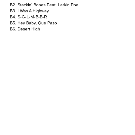
B2. Stackin' Bones Feat. Larkin Poe
B3. I Was A Highway
B4. S-G-L-M-B-B-R
B5. Hey Baby, Que Paso
B6. Desert High