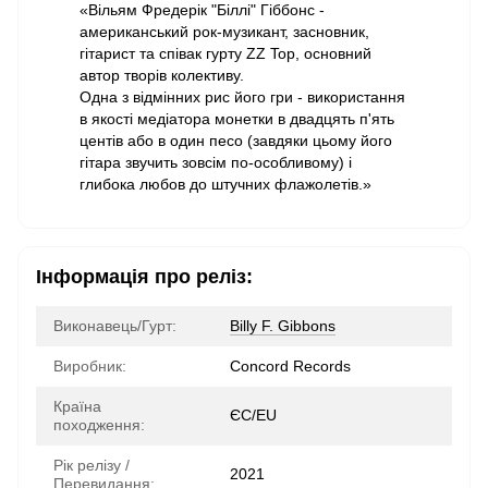
«Вільям Фредерік "Біллі" Гіббонс -
американський рок-музикант, засновник,
гітарист та співак гурту ZZ Top, основний
автор творів колективу.
Одна з відмінних рис його гри - використання
в якості медіатора монетки в двадцять п'ять
центів або в один песо (завдяки цьому його
гітара звучить зовсім по-особливому) і
глибока любов до штучних флажолетів.»
Інформація про реліз:
Виконавець/Гурт:
Billy F. Gibbons
Виробник:
Concord Records
Країна
ЄС/EU
походження:
Рік релізу /
2021
Перевидання: