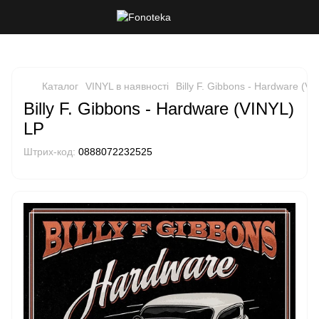
Каталог
VINYL в наявності
Billy F. Gibbons - Hardware (V
Billy F. Gibbons - Hardware (VINYL)
LP
Штрих-код:
0888072232525