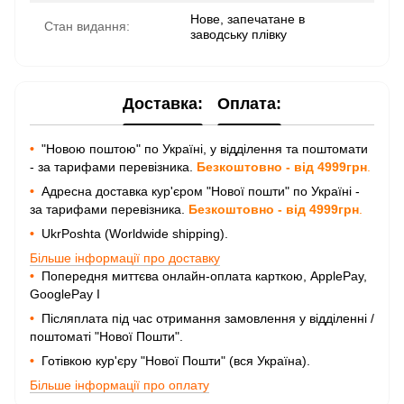
Нове, запечатане в
Стан видання:
заводську плівку
Доставка:
Оплата:
•
"Новою поштою" по Україні, у відділення та поштомати
- за тарифами перевізника.
Безкоштовно - від 4999грн
.
•
Адресна доставка кур'єром "Нової пошти" по Україні -
за тарифами перевізника.
Безкоштовно - від 4999грн
.
•
UkrPoshta (Worldwide shipping).
Більше інформації про доставку
•
Попередня миттєва онлайн-оплата карткою, ApplePay,
GooglePay I
•
Післяплата під час отримання замовлення у відділенні /
поштоматі "Нової Пошти".
•
Готівкою кур'єру "Нової Пошти" (вся Україна).
Більше інформації про оплату