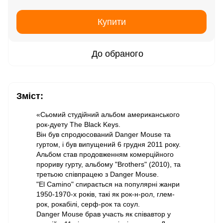
Купити
До обраного
Зміст:
«Сьомий студійний альбом американського
рок-дуету The Black Keys.
Він був спродюсований Danger Mouse та
гуртом, і був випущений 6 грудня 2011 року.
Альбом став продовженням комерційного
прориву гурту, альбому "Brothers" (2010), та
третьою співпрацею з Danger Mouse.
"El Camino" спирається на популярні жанри
1950-1970-х років, такі як рок-н-рол, глем-
рок, рокабілі, серф-рок та соул.
Danger Mouse брав участь як співавтор у