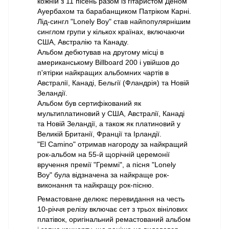
кожній з 11 пісень разом із гітаристом Деном
Ауербахом та барабанщиком Патріком Карні.
Лід-сингл "Lonely Boy" став найпопулярнішим
синглом групи у кількох країнах, включаючи
США, Австралію та Канаду.
Альбом дебютував на другому місці в
американському Billboard 200 і увійшов до
п'ятірки найкращих альбомних чартів в
Австралії, Канаді, Бельгії (Фландрія) та Новій
Зеландії.
Альбом був сертифікований як
мультиплатиновий у США, Австралії, Канаді
та Новій Зеландії, а також як платиновий у
Великій Британії, Франції та Ірландії.
"El Camino" отримав нагороду за найкращий
рок-альбом на 55-й щорічній церемонії
вручення премії "Греммі", а пісня "Lonely
Boy" була відзначена за найкраще рок-
виконання та найкращу рок-пісню.
Ремастоване делюкс перевидання на честь
10-річчя релізу включає сет з трьох вінілових
платівок, оригінальний ремастований альбом