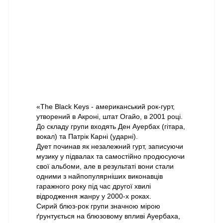
«The Black Keys - американський рок-гурт,
утворений в Акроні, штат Огайо, в 2001 році.
До складу групи входять Ден Ауербах (гітара,
вокал) та Патрік Карні (ударні).
Дует починав як незалежний гурт, записуючи
музику у підвалах та самостійно продюсуючи
свої альбоми, але в результаті вони стали
одними з найпопулярніших виконавців
гаражного року під час другої хвилі
відродження жанру у 2000-х роках.
Сирий блюз-рок групи значною мірою
ґрунтується на блюзовому впливі Ауербаха,