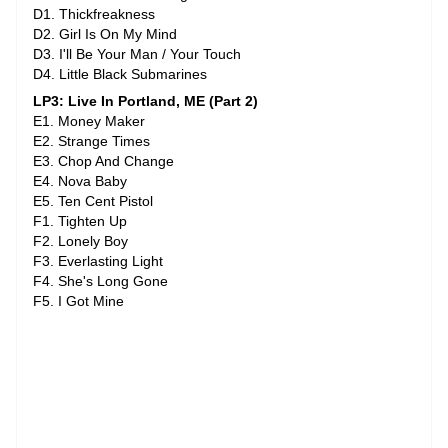
D1. Thickfreakness
D2. Girl Is On My Mind
D3. I'll Be Your Man / Your Touch
D4. Little Black Submarines
LP3: Live In Portland, ME (Part 2)
E1. Money Maker
E2. Strange Times
E3. Chop And Change
E4. Nova Baby
E5. Ten Cent Pistol
F1. Tighten Up
F2. Lonely Boy
F3. Everlasting Light
F4. She's Long Gone
F5. I Got Mine