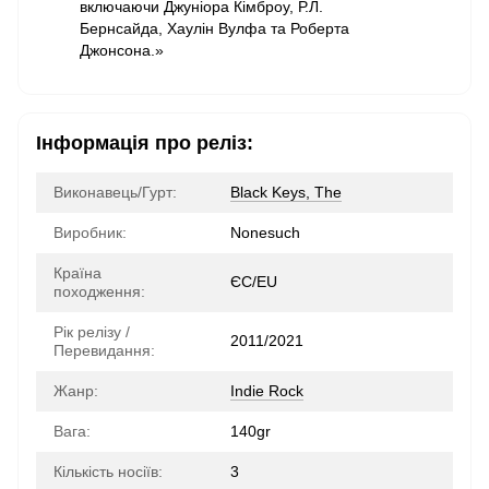
включаючи Джуніора Кімброу, Р.Л.
Бернсайда, Хаулін Вулфа та Роберта
Джонсона.»
Інформація про реліз:
Виконавець/Гурт:
Black Keys, The
Виробник:
Nonesuch
Країна
ЄС/EU
походження:
Рік релізу /
2011/2021
Перевидання:
Жанр:
Indie Rock
Вага:
140gr
Кількість носіїв:
3