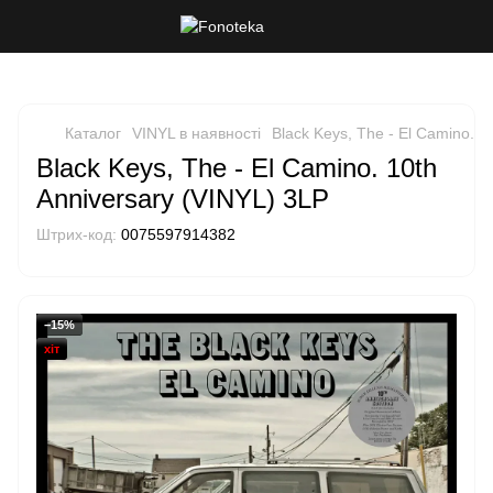
Каталог
VINYL в наявності
Black Keys, The - El Camino. 1
Black Keys, The - El Camino. 10th
Anniversary (VINYL) 3LP
Штрих-код:
0075597914382
−15%
хіт