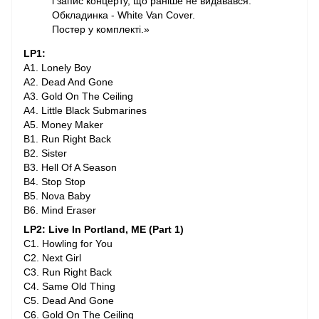
і запис концерту, що раніше не видавався.
Обкладинка - White Van Cover.
Постер у комплекті.»
LP1:
A1. Lonely Boy
A2. Dead And Gone
A3. Gold On The Ceiling
A4. Little Black Submarines
A5. Money Maker
B1. Run Right Back
B2. Sister
B3. Hell Of A Season
B4. Stop Stop
B5. Nova Baby
B6. Mind Eraser
LP2: Live In Portland, ME (Part 1)
C1. Howling for You
C2. Next Girl
C3. Run Right Back
C4. Same Old Thing
C5. Dead And Gone
C6. Gold On The Ceiling