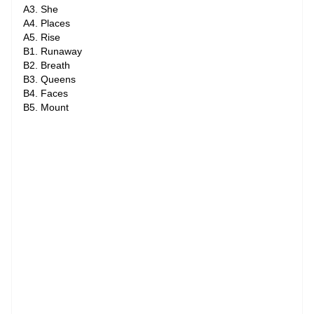
A3. She
A4. Places
A5. Rise
B1. Runaway
B2. Breath
B3. Queens
B4. Faces
B5. Mount