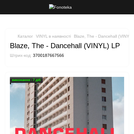
Каталог
VINYL в наявності
Blaze, The - Dancehall (VINYL)
Blaze, The - Dancehall (VINYL) LP
Штрих-код:
3700187667566
виконання - 7 діб