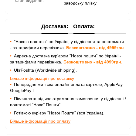
Стан видання:
заводську плівку
Доставка:
Оплата:
•
"Новою поштою" по Україні, у відділення та поштомати
- за тарифами перевізника.
Безкоштовно - від 4999грн
.
•
Адресна доставка кур'єром "Нової пошти" по Україні -
за тарифами перевізника.
Безкоштовно - від 4999грн
.
•
UkrPoshta (Worldwide shipping).
Більше інформації про доставку
•
Попередня миттєва онлайн-оплата карткою, ApplePay,
GooglePay I
•
Післяплата під час отримання замовлення у відділенні /
поштоматі "Нової Пошти".
•
Готівкою кур'єру "Нової Пошти" (вся Україна).
Більше інформації про оплату