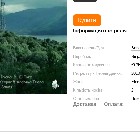
Купити
Інформація про реліз:
Виконавець/Гурт:
Bon
Виробник:
Ninj
Країна походження:
ЄС/
Рік релізу / Перевидання:
2010
Жанр:
Elec
Кількість носіїв:
2
Стан видання:
Нове
Доставка:
Оплата: