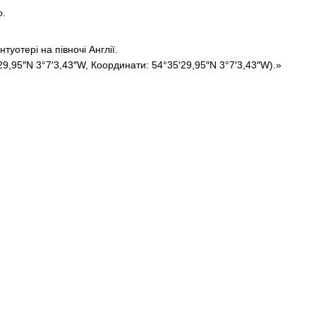
o.
уотері на півночі Англії.
29,95″N 3°7′3,43″W, Координати: 54°35′29,95″N 3°7′3,43″W).»