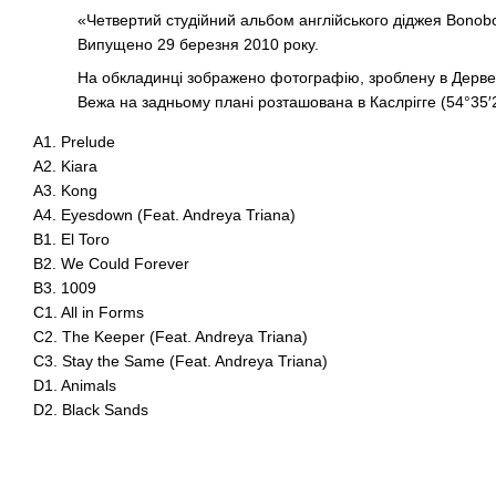
«Четвертий студійний альбом англійського діджея Bonob
Випущено 29 березня 2010 року.
На обкладинці зображено фотографію, зроблену в Дервент
Вежа на задньому плані розташована в Каслрігге (54°35′
A1. Prelude
A2. Kiara
A3. Kong
A4. Eyesdown (Feat. Andreya Triana)
B1. El Toro
B2. We Could Forever
B3. 1009
C1. All in Forms
C2. The Keeper (Feat. Andreya Triana)
C3. Stay the Same (Feat. Andreya Triana)
D1. Animals
D2. Black Sands