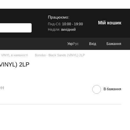
Працюємо:
Мій кошик
Пнд-Сб:
10:00 - 19:00
Неділя:
вихідний
Вхід
Бажання
Укр
Рус
VINYL в наявності
Bonobo - Black Sands (VINYL) 2LP
(VINYL) 2LP
рн
В бажання