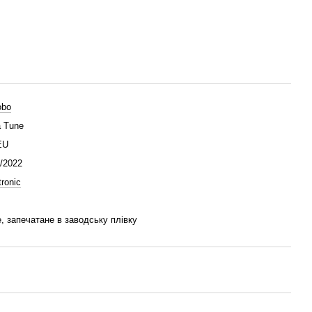
obo
a Tune
EU
/2022
tronic
, запечатане в заводську плівку