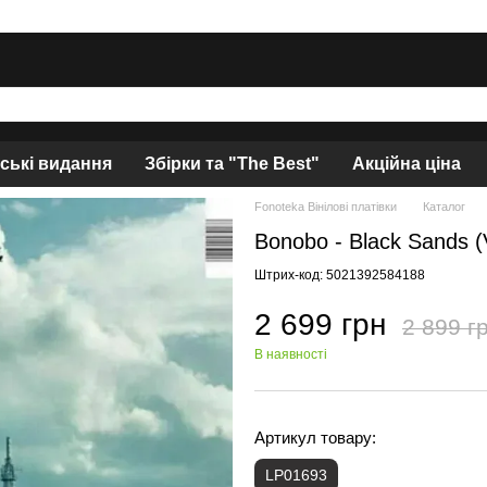
нські видання
Збірки та "The Best"
Акційна ціна
Fonoteka Вінілові платівки
Каталог
Bonobo - Black Sands 
Штрих-код: 5021392584188
2 699 грн
2 899 г
В наявності
Артикул товару:
LP01693