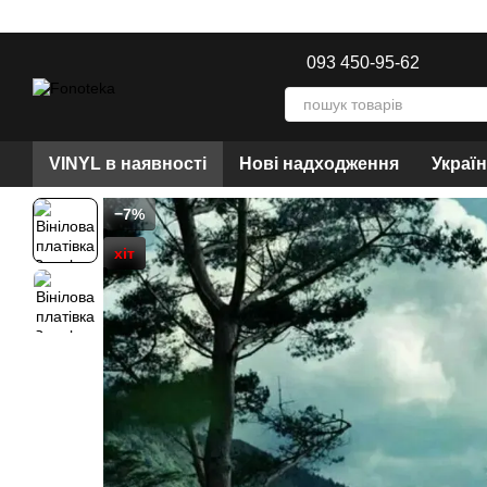
Перейти до основного контенту
093 450-95-62
VINYL в наявності
Нові надходження
Украї
−7%
хіт