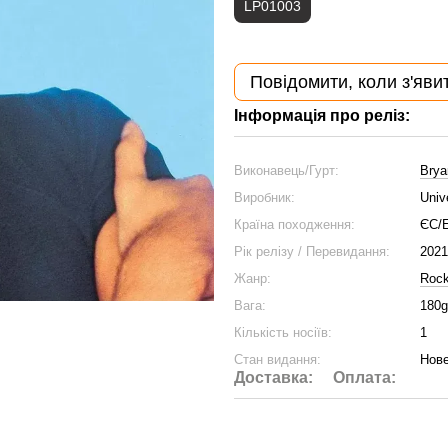
LP01003
Повідомити, коли з'яви
Інформація про реліз:
Виконавець/Гурт:
Brya
Виробник:
Univ
Країна походження:
ЄС/
Рік релізу / Перевидання:
2021
Жанр:
Roc
Вага:
180g
Кількість носіїв:
1
Стан видання:
Нове
Доставка:
Оплата: