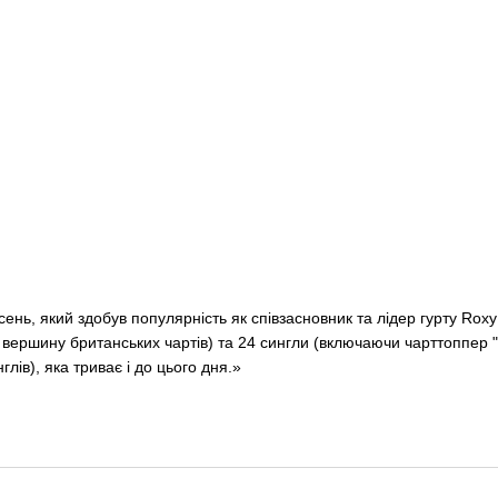
сень, який здобув популярність як співзасновник та лідер гурту Roxy 
 на вершину британських чартів) та 24 сингли (включаючи чарттоппер
лів), яка триває і до цього дня.»