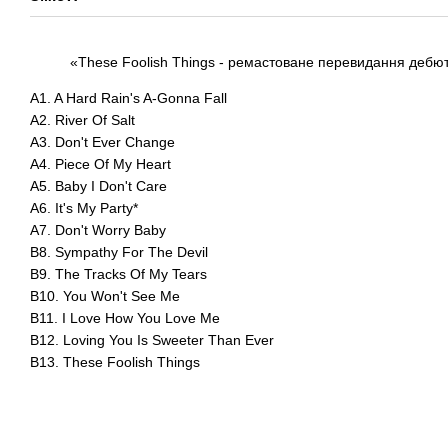
«These Foolish Things - ремастоване перевидання дебют
A1. A Hard Rain's A-Gonna Fall
A2. River Of Salt
A3. Don't Ever Change
A4. Piece Of My Heart
A5. Baby I Don't Care
A6. It's My Party*
A7. Don't Worry Baby
B8. Sympathy For The Devil
B9. The Tracks Of My Tears
B10. You Won't See Me
B11. I Love How You Love Me
B12. Loving You Is Sweeter Than Ever
B13. These Foolish Things