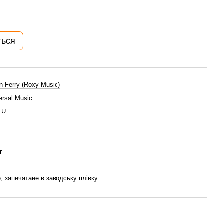
ться
n Ferry (Roxy Music)
ersal Music
EU
k
r
, запечатане в заводську плівку