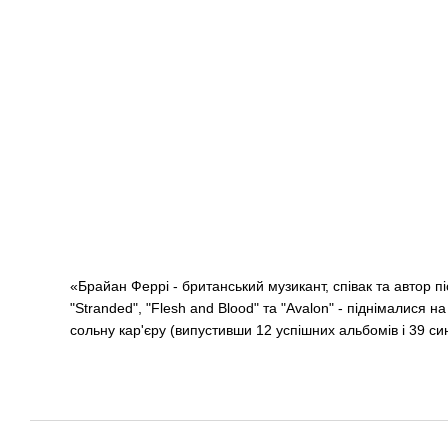
«Брайан Феррі - британський музикант, співак та автор пі
"Stranded", "Flesh and Blood" та "Avalon" - піднімалися
сольну кар'єру (випустивши 12 успішних альбомів і 39 синг