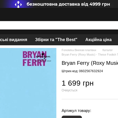
нські видання
Збірки та "The Best"
Акційна ціна
Fonoteka Вінілові платівки
Каталог
Bryan Ferry (Roxy Music) - These Foolish 
Bryan Ferry (Roxy Musi
Штрих-код: 0602567632924
1 699 грн
Очікується
Артикул товару: