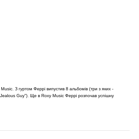
Music. З гуртом Феррі випустив 8 альбомів (три з яких -
 "Jealous Guy"). Ще в Roxy Music Феррі розпочав успішну