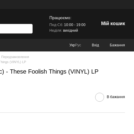
Працюємо:
Мій кошик
Пнд-Сб:
10:00 - 19:00
Неділя:
вихідний
Вхід
Бажання
Укр
Рус
Передзамовлення
Things (VINYL) LP
c) - These Foolish Things (VINYL) LP
В бажання