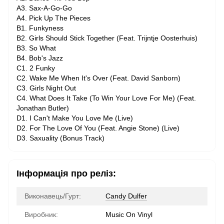
A3. Sax-A-Go-Go
A4. Pick Up The Pieces
B1. Funkyness
B2. Girls Should Stick Together (Feat. Trijntje Oosterhuis)
B3. So What
B4. Bob's Jazz
C1. 2 Funky
C2. Wake Me When It's Over (Feat. David Sanborn)
C3. Girls Night Out
C4. What Does It Take (To Win Your Love For Me) (Feat.
Jonathan Butler)
D1. I Can't Make You Love Me (Live)
D2. For The Love Of You (Feat. Angie Stone) (Live)
D3. Saxuality (Bonus Track)
Інформація про реліз:
Виконавець/Гурт:
Candy Dulfer
Виробник:
Music On Vinyl