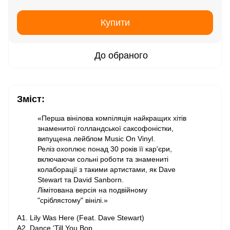
Купити
До обраного
Зміст:
«Перша вінілова компіляція найкращих хітів
знаменитої голландської саксофоністки,
випущена лейблом Music On Vinyl.
Реліз охоплює понад 30 років її кар'єри,
включаючи сольні роботи та знамениті
колаборації з такими артистами, як Dave
Stewart та David Sanborn.
Лімітована версія на подвійному
"сріблястому" вінілі.»
A1. Lily Was Here (Feat. Dave Stewart)
A2. Dance ‘Till You Bop