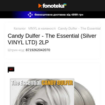
Каталог
VINYL в наявності
Candy Dulfer - The Essential (
Candy Dulfer - The Essential (Silver
VINYL LTD) 2LP
Штрих-код:
8719262042070
хіт