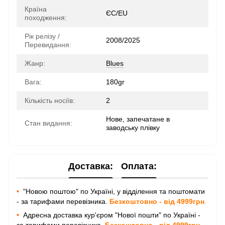
Країна
ЄС/EU
походження:
Рік релізу /
2008/2025
Перевидання:
Жанр:
Blues
Вага:
180gr
Кількість носіїв:
2
Нове, запечатане в
Стан видання:
заводську плівку
Доставка:
Оплата:
•
"Новою поштою" по Україні, у відділення та поштомати
- за тарифами перевізника.
Безкоштовно - від 4999грн
.
•
Адресна доставка кур'єром "Нової пошти" по Україні -