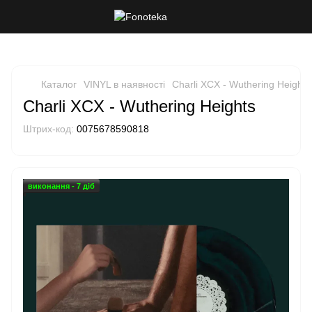
Каталог
VINYL в наявності
Charli XCX - Wuthering Heights
Charli XCX - Wuthering Heights
Штрих-код:
0075678590818
виконання - 7 діб