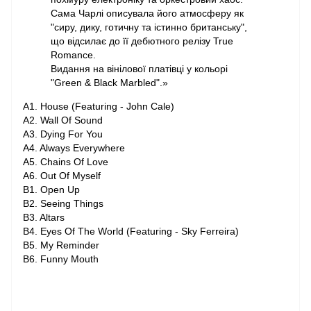
Сама Чарлі описувала його атмосферу як
"сиру, дику, готичну та істинно британську",
що відсилає до її дебютного релізу True
Romance.
Видання на вінілової платівці у кольорі
"Green & Black Marbled".»
A1. House (Featuring - John Cale)
A2. Wall Of Sound
A3. Dying For You
A4. Always Everywhere
A5. Chains Of Love
A6. Out Of Myself
B1. Open Up
B2. Seeing Things
B3. Altars
B4. Eyes Of The World (Featuring - Sky Ferreira)
B5. My Reminder
B6. Funny Mouth