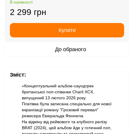
В наявності
2 299 грн
Купити
До обраного
Зміст:
«Концептуальний альбом-саундтрек
британської поп-співачки Charli XCX,
випущений 13 лютого 2026 року.
Платівка була записана спеціально для нової
екранізації роману "Грозовий перевал"
режисера Емеральда Феннела.
На відміну від рейвового та клубного релізу
BRAT (2024), цей альбом йде у готичний поп,
похмуру електроніку та оркестровий хаос.