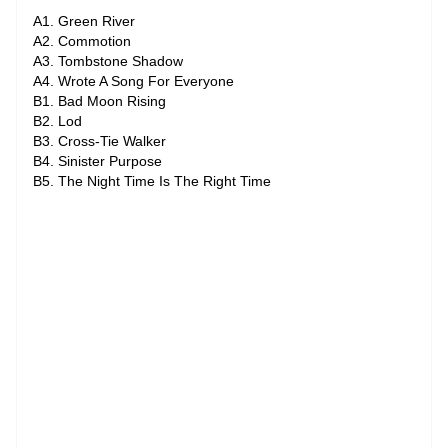
A1. Green River
A2. Commotion
A3. Tombstone Shadow
A4. Wrote A Song For Everyone
B1. Bad Moon Rising
B2. Lod
B3. Cross-Tie Walker
B4. Sinister Purpose
B5. The Night Time Is The Right Time