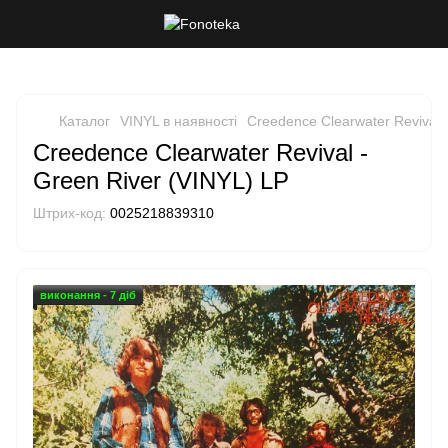
Каталог
VINYL в наявності
Creedence Clearwater Revival 
Creedence Clearwater Revival -
Green River (VINYL) LP
Штрих-код:
0025218839310
виконання - 7 діб