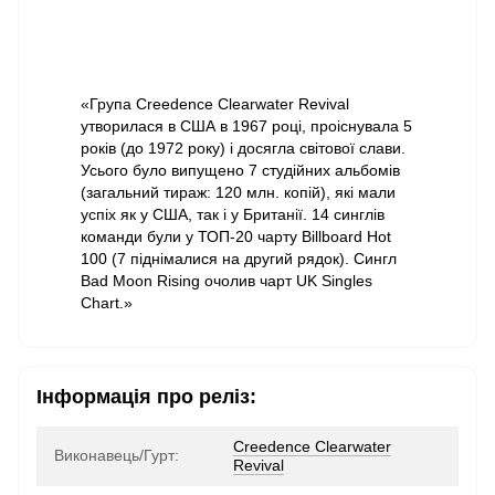
«Група Creedence Clearwater Revival
утворилася в США в 1967 році, проіснувала 5
років (до 1972 року) і досягла світової слави.
Усього було випущено 7 студійних альбомів
(загальний тираж: 120 млн. копій), які мали
успіх як у США, так і у Британії. 14 синглів
команди були у ТОП-20 чарту Billboard Hot
100 (7 піднімалися на другий рядок). Сингл
Bad Moon Rising очолив чарт UK Singles
Chart.»
Інформація про реліз:
Creedence Clearwater
Виконавець/Гурт:
Revival