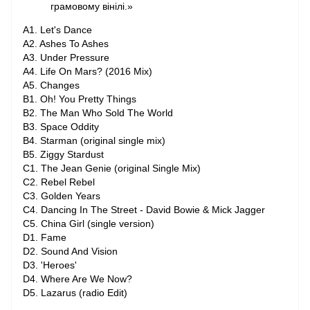
грамовому вінілі.»
A1. Let's Dance
A2. Ashes To Ashes
A3. Under Pressure
A4. Life On Mars? (2016 Mix)
A5. Changes
B1. Oh! You Pretty Things
B2. The Man Who Sold The World
B3. Space Oddity
B4. Starman (original single mix)
B5. Ziggy Stardust
C1. The Jean Genie (original Single Mix)
C2. Rebel Rebel
C3. Golden Years
C4. Dancing In The Street - David Bowie & Mick Jagger
C5. China Girl (single version)
D1. Fame
D2. Sound And Vision
D3. 'Heroes'
D4. Where Are We Now?
D5. Lazarus (radio Edit)