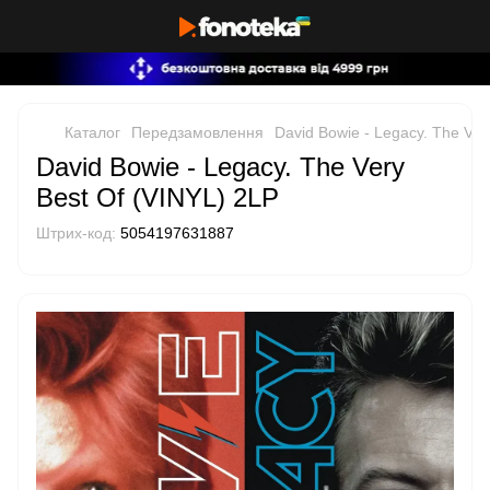
Каталог
Передзамовлення
David Bowie - Legacy. The Ver
David Bowie - Legacy. The Very
Best Of (VINYL) 2LP
Штрих-код:
5054197631887