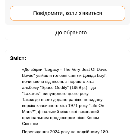
Повідомити, коли з'явиться
До обраного
Зміст:
«До збірки "Legacy - The Very Best Of David
Bowie" увійшли головні сингли Девіда Боуї,
починаючи від пісень з першого хіта -
альбому "Space Oddity" (1969 р.) - до
"Lazarus", випущеного цього року.
Також до нього додано раніше невидану
версію класичного хіта 1971 року "Life On
Mars?", фінальний мікс якої виконаний
оригінальним продюсером пісні Кеном
Скоттом.
Перевидання 2024 року на подвійному 180-