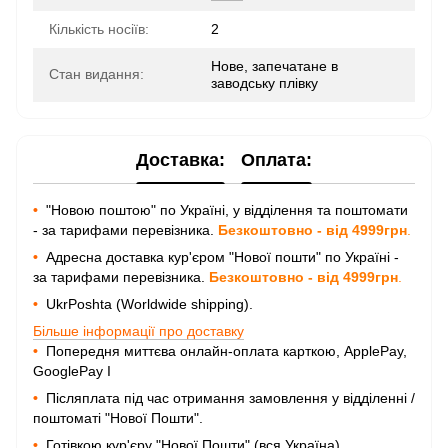
Кількість носіїв:
2
Нове, запечатане в
Стан видання:
заводську плівку
Доставка:
Оплата:
•
"Новою поштою" по Україні, у відділення та поштомати
- за тарифами перевізника.
Безкоштовно - від 4999грн
.
•
Адресна доставка кур'єром "Нової пошти" по Україні -
за тарифами перевізника.
Безкоштовно - від 4999грн
.
•
UkrPoshta (Worldwide shipping).
Більше інформації про доставку
•
Попередня миттєва онлайн-оплата карткою, ApplePay,
GooglePay I
•
Післяплата під час отримання замовлення у відділенні /
поштоматі "Нової Пошти".
•
Готівкою кур'єру "Нової Пошти" (вся Україна).