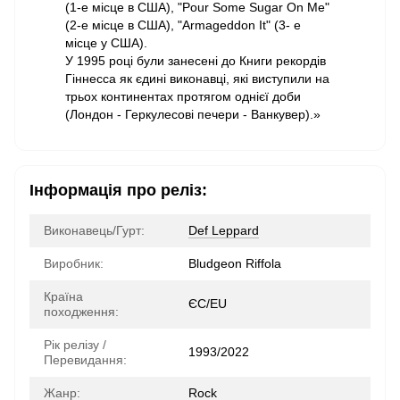
(1-е місце в США), "Pour Some Sugar On Me"
(2-е місце в США), "Armageddon It" (3- е
місце у США).
У 1995 році були занесені до Книги рекордів
Гіннесса як єдині виконавці, які виступили на
трьох континентах протягом однієї доби
(Лондон - Геркулесові печери - Ванкувер).»
Інформація про реліз:
Виконавець/Гурт:
Def Leppard
Виробник:
Bludgeon Riffola
Країна
ЄС/EU
походження:
Рік релізу /
1993/2022
Перевидання:
Жанр:
Rock