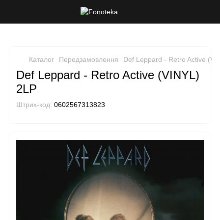
Каталог
Передзамовлення
Def Leppard - Retro Active (V
Def Leppard - Retro Active (VINYL)
2LP
Штрих-код:
0602567313823