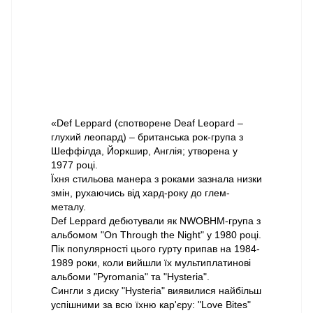
«Def Leppard (спотворене Deaf Leopard –
глухий леопард) – британська рок-група з
Шеффілда, Йоркшир, Англія; утворена у
1977 році.
Їхня стильова манера з роками зазнала низки
змін, рухаючись від хард-року до глем-
металу.
Def Leppard дебютували як NWOBHM-група з
альбомом "On Through the Night" у 1980 році.
Пік популярності цього гурту припав на 1984-
1989 роки, коли вийшли їх мультиплатинові
альбоми "Pyromania" та "Hysteria".
Сингли з диску "Hysteria" виявилися найбільш
успішними за всю їхню кар'єру: "Love Bites"