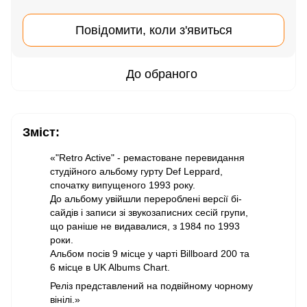
Повідомити, коли з'явиться
До обраного
Зміст:
«"Retro Active" - ремастоване перевидання
студійного альбому гурту Def Leppard,
спочатку випущеного 1993 року.
До альбому увійшли перероблені версії бі-
сайдів і записи зі звукозаписних сесій групи,
що раніше не видавалися, з 1984 по 1993
роки.
Альбом посів 9 місце у чарті Billboard 200 та
6 місце в UK Albums Chart.
Реліз представлений на подвійному чорному
вінілі.»