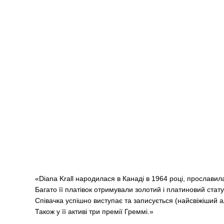
«Diana Krall народилася в Канаді в 1964 році, прославила
Багато її платівок отримували золотий і платиновий стат
Співачка успішно виступає та записується (найсвіжіший 
Також у її активі три премії Греммі.»