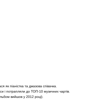
ся як піаністка та джазова співачка.
уси і потрапляли до ТОП-10 музичних чартів.
альбом вийшов у 2012 році).