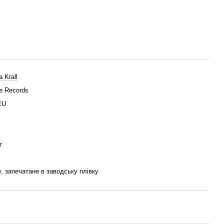
a Krall
e Records
EU
r
, запечатане в заводську плівку