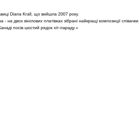
авиці Diana Krall, що вийшла 2007 року.
 - на двох вінілових платівках зібрані найкращі композиції співачки
 Канаді посів шостий рядок хіт-параду.»