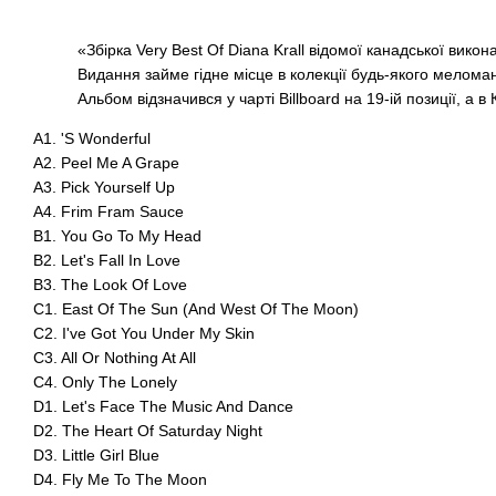
«Збірка Very Best Of Diana Krall відомої канадської викон
Видання займе гідне місце в колекції будь-якого меломана
Альбом відзначився у чарті Billboard на 19-ій позиції, а в
A1. 'S Wonderful
A2. Peel Me A Grape
A3. Pick Yourself Up
A4. Frim Fram Sauce
B1. You Go To My Head
B2. Let's Fall In Love
B3. The Look Of Love
C1. East Of The Sun (And West Of The Moon)
C2. I've Got You Under My Skin
C3. All Or Nothing At All
C4. Only The Lonely
D1. Let's Face The Music And Dance
D2. The Heart Of Saturday Night
D3. Little Girl Blue
D4. Fly Me To The Moon