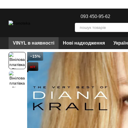
Перейти до основного контенту
093 450-95-62
VINYL в наявності
Нові надходження
Украї
−15%
хіт