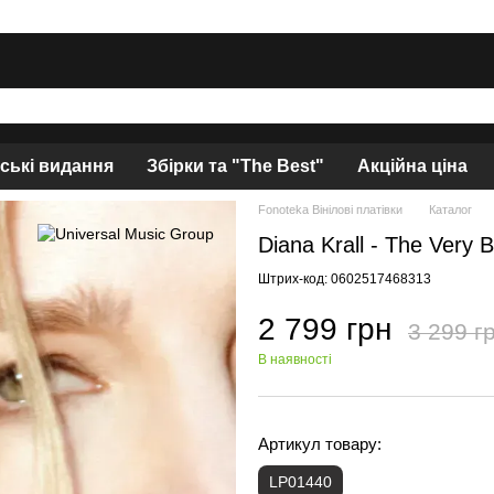
нські видання
Збірки та "The Best"
Акційна ціна
Fonoteka Вінілові платівки
Каталог
Diana Krall - The Very 
Штрих-код: 0602517468313
2 799 грн
3 299 г
В наявності
Артикул товару:
LP01440