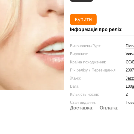
Купити
Інформація про реліз:
Виконавець/Гурт:
Dian
Виробник:
Verv
Країна походження:
ЄС/
Рік релізу / Перевидання:
2007
Жанр:
Jazz
Вага:
180g
Кількість носіїв:
2
Стан видання:
Нове
Доставка:
Оплата: