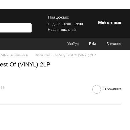
Працюємо:
Мій кошик
Пнд-Сб:
10:00 - 19:00
Неділя:
вихідний
Вхід
Бажання
Укр
Рус
VINYL в наявності
Diana Krall - The Very Best Of (VINYL) 2LP
Best Of (VINYL) 2LP
рн
В бажання