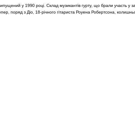
випущений у 1990 році. Склад музикантів гурту, що брали участь у 
 тепер, поряд з Діо, 18-річного гітариста Роуена Робертсона, коли