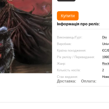
Купити
Інформація про реліз:
Виконавець/Гурт:
Dio
Виробник:
Univ
Країна походження:
ЄС/
Рік релізу / Перевидання:
1990
Жанр:
Roc
Кількість носіїв:
2
Стан видання:
Нове
Доставка:
Оплата: