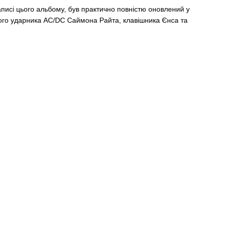
записі цього альбому, був практично повністю оновлений у
шнього ударника AC/DC Саймона Райта, клавішника Єнса та