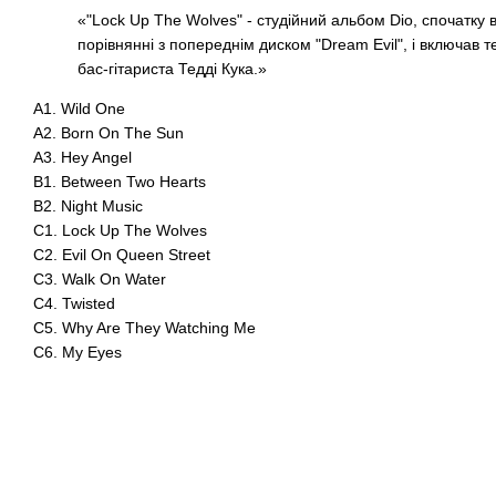
«"Lock Up The Wolves" - студійний альбом Dio, спочатку 
порівнянні з попереднім диском "Dream Evil", і включав
бас-гітариста Тедді Кука.»
A1. Wild One
A2. Born On The Sun
A3. Hey Angel
B1. Between Two Hearts
B2. Night Music
C1. Lock Up The Wolves
C2. Evil On Queen Street
C3. Walk On Water
C4. Twisted
C5. Why Are They Watching Me
C6. My Eyes