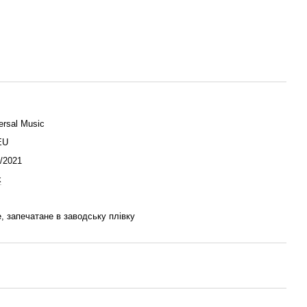
ersal Music
EU
/2021
k
, запечатане в заводську плівку