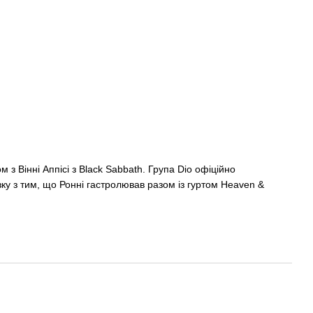
 з Вінні Аппісі з Black Sabbath. Група Dio офіційно
язку з тим, що Ронні гастролював разом із гуртом Heaven &