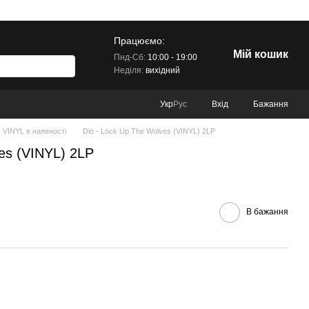
Працюємо:
Мій кошик
Пнд-Сб:
10:00 - 19:00
Неділя:
вихідний
Вхід
Бажання
Укр
Рус
VINYL в наявності
Dio - Lock Up The Wolves (VINYL) 2LP
es (VINYL) 2LP
В бажання