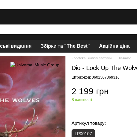
нські видання
Збірки та "The Best"
Акційна ціна
Fonoteka Вінілові платівки
Каталог
Dio - Lock Up The Wolv
Штрих-код: 0602507369316
2 199 грн
В наявності
Артикул товару:
LP00107