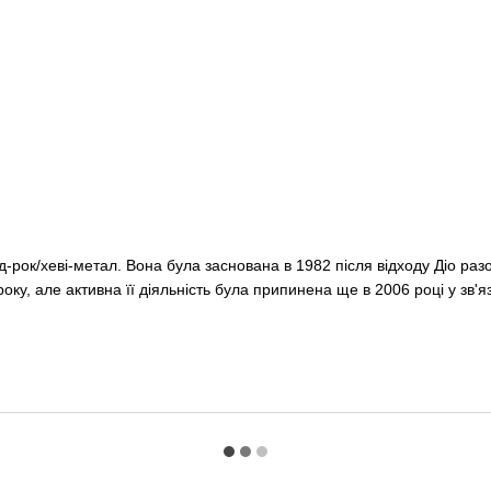
д-рок/хеві-метал. Вона була заснована в 1982 після відходу Діо разом
року, але активна її діяльність була припинена ще в 2006 році у зв'