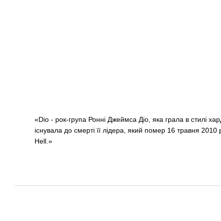
«Dio - рок-група Ронні Джеймса Діо, яка грала в стилі хар
існувала до смерті її лідера, який помер 16 травня 2010 
Hell.»