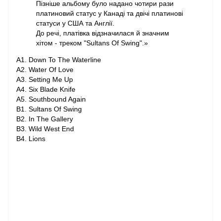
Пізніше альбому було надано чотири рази
платиновий статус у Канаді та двічі платинові
статуси у США та Англії.
До речі, платівка відзначилася й значним
хітом - треком "Sultans Of Swing".»
A1. Down To The Waterline
A2. Water Of Love
A3. Setting Me Up
A4. Six Blade Knife
A5. Southbound Again
B1. Sultans Of Swing
B2. In The Gallery
B3. Wild West End
B4. Lions