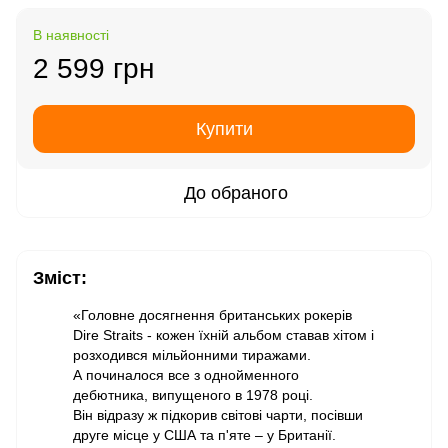
В наявності
2 599 грн
Купити
До обраного
Зміст:
«Головне досягнення британських рокерів
Dire Straits - кожен їхній альбом ставав хітом і
розходився мільйонними тиражами.
А починалося все з однойменного
дебютника, випущеного в 1978 році.
Він відразу ж підкорив світові чарти, посівши
друге місце у США та п'яте – у Британії.