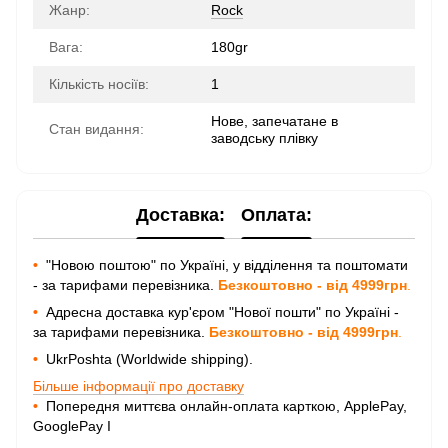
Жанр:
Rock
Вага:
180gr
Кількість носіїв:
1
Нове, запечатане в
Стан видання:
заводську плівку
Доставка:
Оплата:
•
"Новою поштою" по Україні, у відділення та поштомати
- за тарифами перевізника.
Безкоштовно - від 4999грн
.
•
Адресна доставка кур'єром "Нової пошти" по Україні -
за тарифами перевізника.
Безкоштовно - від 4999грн
.
•
UkrPoshta (Worldwide shipping).
Більше інформації про доставку
•
Попередня миттєва онлайн-оплата карткою, ApplePay,
GooglePay I