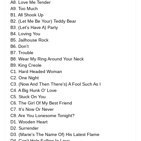
A8. Love Me Tender
A9. Too Much
B1. All Shook Up
B2. (Let Me Be Your) Teddy Bear
B3. (Let's Have A) Party
B4. Loving You
B5. Jailhouse Rock
B6. Don't
B7. Trouble
B8. Wear My Ring Around Your Neck
B9. King Creole
C1. Hard Headed Woman
C2. One Night
C3. (Now And Then There's) A Fool Such As I
C4. A Big Hunk O' Love
C5. Stuck On You
C6. The Girl Of My Best Friend
C7. It's Now Or Never
C8. Are You Lonesome Tonight?
D1. Wooden Heart
D2. Surrender
D3. (Marie's The Name Of) His Latest Flame
D4. Can't Help Falling In Love