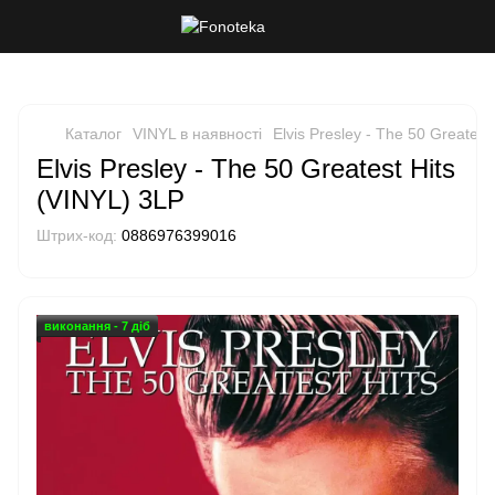
Каталог
VINYL в наявності
Elvis Presley - The 50 Greatest
Elvis Presley - The 50 Greatest Hits
(VINYL) 3LP
Штрих-код:
0886976399016
виконання - 7 діб