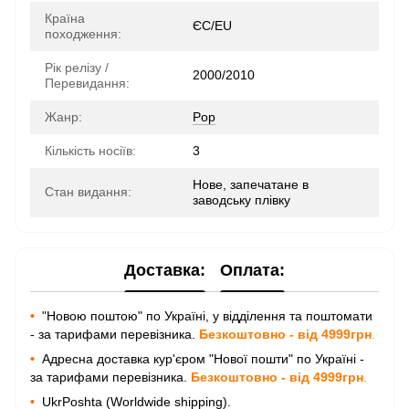
Країна
ЄС/EU
походження:
Рік релізу /
2000/2010
Перевидання:
Жанр:
Pop
Кількість носіїв:
3
Нове, запечатане в
Стан видання:
заводську плівку
Доставка:
Оплата:
•
"Новою поштою" по Україні, у відділення та поштомати
- за тарифами перевізника.
Безкоштовно - від 4999грн
.
•
Адресна доставка кур'єром "Нової пошти" по Україні -
за тарифами перевізника.
Безкоштовно - від 4999грн
.
•
UkrPoshta (Worldwide shipping).