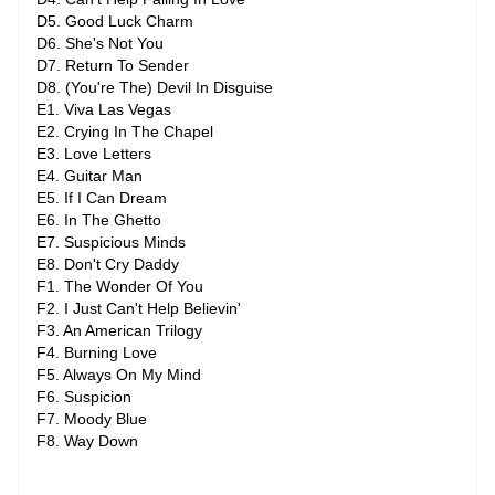
D5. Good Luck Charm
D6. She's Not You
D7. Return To Sender
D8. (You're The) Devil In Disguise
E1. Viva Las Vegas
E2. Crying In The Chapel
E3. Love Letters
E4. Guitar Man
E5. If I Can Dream
E6. In The Ghetto
E7. Suspicious Minds
E8. Don't Cry Daddy
F1. The Wonder Of You
F2. I Just Can't Help Believin'
F3. An American Trilogy
F4. Burning Love
F5. Always On My Mind
F6. Suspicion
F7. Moody Blue
F8. Way Down