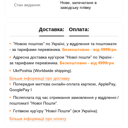
Нове, запечатане в
Стан видання:
заводську плівку
Доставка:
Оплата:
•
"Новою поштою" по Україні, у відділення та поштомати
- за тарифами перевізника.
Безкоштовно - від 4999грн
.
•
Адресна доставка кур'єром "Нової пошти" по Україні -
за тарифами перевізника.
Безкоштовно - від 4999грн
.
•
UkrPoshta (Worldwide shipping).
Більше інформації про доставку
•
Попередня миттєва онлайн-оплата карткою, ApplePay,
GooglePay I
•
Післяплата під час отримання замовлення у відділенні /
поштоматі "Нової Пошти".
•
Готівкою кур'єру "Нової Пошти" (вся Україна).
Більше інформації про оплату