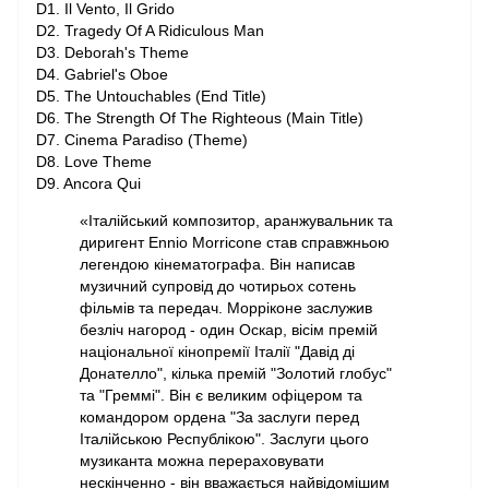
D1. Il Vento, Il Grido
D2. Tragedy Of A Ridiculous Man
D3. Deborah's Theme
D4. Gabriel's Oboe
D5. The Untouchables (End Title)
D6. The Strength Of The Righteous (Main Title)
D7. Cinema Paradiso (Theme)
D8. Love Theme
D9. Ancora Qui
«Італійський композитор, аранжувальник та
диригент Ennio Morricone став справжньою
легендою кінематографа. Він написав
музичний супровід до чотирьох сотень
фільмів та передач. Морріконе заслужив
безліч нагород - один Оскар, вісім премій
національної кінопремії Італії "Давід ді
Донателло", кілька премій "Золотий глобус"
та "Греммі". Він є великим офіцером та
командором ордена "За заслуги перед
Італійською Республікою". Заслуги цього
музиканта можна перераховувати
нескінченно - він вважається найвідомішим