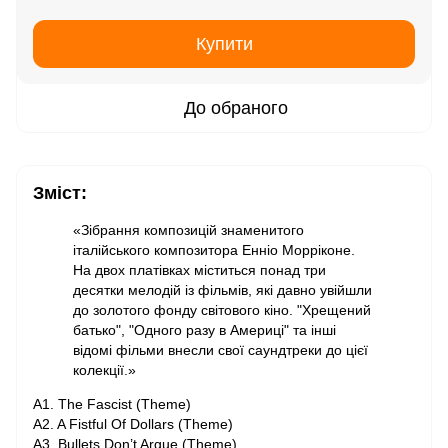
Купити
До обраного
Зміст:
«Зібрання композицій знаменитого
італійського композитора Енніо Морріконе.
На двох платівках міститься понад три
десятки мелодій із фільмів, які давно увійшли
до золотого фонду світового кіно. "Хрещений
батько", "Одного разу в Америці" та інші
відомі фільми внесли свої саундтреки до цієї
колекції.»
A1. The Fascist (Theme)
A2. A Fistful Of Dollars (Theme)
A3. Bullets Don’t Argue (Theme)