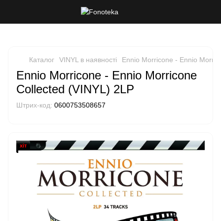
Каталог
VINYL в наявності
Ennio Morricone - Ennio Morric
Ennio Morricone - Ennio Morricone
Collected (VINYL) 2LP
Штрих-код:
0600753508657
хіт