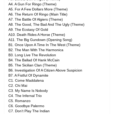
A4. A Gun For Ringo (Theme)
A5. For A Few Dollars More (Theme)
A6. The Return Of Ringo (Main Title)
A7. The Battle Of Algiers (Theme)
A8. The Good, The Bad And The Ugly (Theme)
A9. The Ecstasy Of Gold
A10. Death Rides A Horse (Theme)
A11. The Big Gundown (Opening Song)
B1. Once Upon A Time In The West (Theme)
B2. The Man With The Harmonica
B3. Long Live The Revolution
B4. The Ballad Of Hank McCain
B5. The Sicilian Clan (Theme)
B6. Investigation Of A Citizen Above Suspicion
B7. A Fistful Of Dynamite
C1. Come Maddalena
C2. Chi Mai
C3. My Name Is Nobody
C4. The Infernal Trio
C5. Romanzo
C6. Goodbye Palermo
C7. Don’t Play The Indian