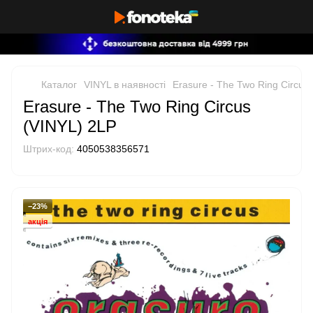
Каталог
VINYL в наявності
Erasure - The Two Ring Circus
Erasure - The Two Ring Circus
(VINYL) 2LP
Штрих-код:
4050538356571
−23%
акція