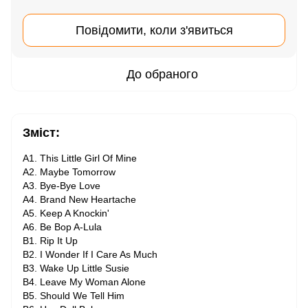
Повідомити, коли з'явиться
До обраного
Зміст:
A1. This Little Girl Of Mine
A2. Maybe Tomorrow
A3. Bye-Bye Love
A4. Brand New Heartache
A5. Keep A Knockin'
A6. Be Bop A-Lula
B1. Rip It Up
B2. I Wonder If I Care As Much
B3. Wake Up Little Susie
B4. Leave My Woman Alone
B5. Should We Tell Him