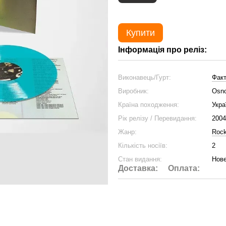
Купити
Інформація про реліз:
Виконавець/Гурт:
Факт
Виробник:
Osno
Країна походження:
Укра
Рік релізу / Перевидання:
2004
Жанр:
Roc
Кількість носіїв:
2
Стан видання:
Нове
Доставка:
Оплата: