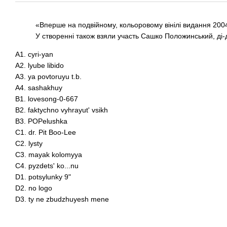
«Вперше на подвійному, кольоровому вінілі видання 2004
У створенні також взяли участь Сашко Положинський, ді-д
A1. cyri-yan
A2. lyube libido
A3. ya povtoruyu t.b.
A4. sashakhuy
B1. lovesong-0-667
B2. faktychno vyhrayut' vsikh
B3. POPelushka
C1. dr. Pit Boo-Lee
C2. lysty
C3. mayak kolomyya
C4. pyzdets' ko...nu
D1. potsylunky 9"
D2. no logo
D3. ty ne zbudzhuyesh mene