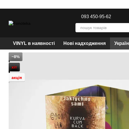
Перейти до основного контенту
093 450-95-62
VINYL в наявності
Нові надходження
Украї
−8%
хіт
акція