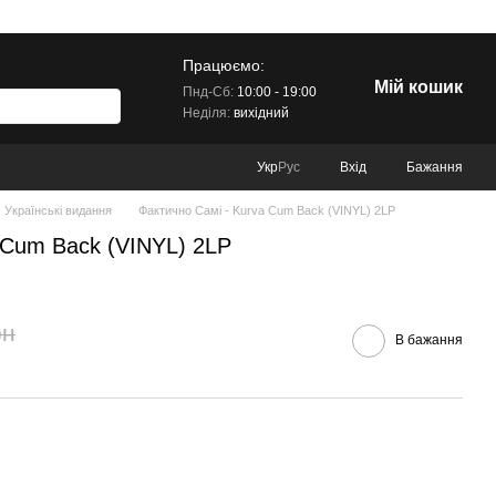
Працюємо:
Мій кошик
Пнд-Сб:
10:00 - 19:00
Неділя:
вихідний
Вхід
Бажання
Укр
Рус
Українські видання
Фактично Самі - Kurva Cum Back (VINYL) 2LP
 Cum Back (VINYL) 2LP
рн
В бажання