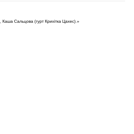
), Каша Сальцова (гурт Крихітка Цахес).»