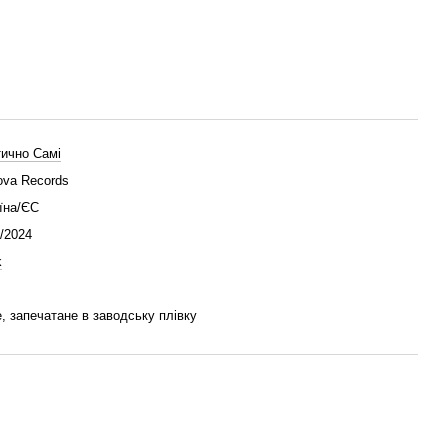
ично Самі
va Records
їна/ЄС
/2024
k
, запечатане в заводську плівку