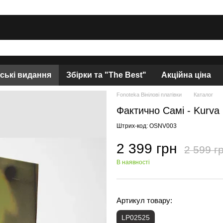
нські видання
Збірки та "The Best"
Акційна ціна
Fonoteka Вінілові платівки
Каталог
Фактично Самі - Kurva
Штрих-код: OSNV003
2 399 грн
2 599 г
В наявності
Артикул товару:
LP02525