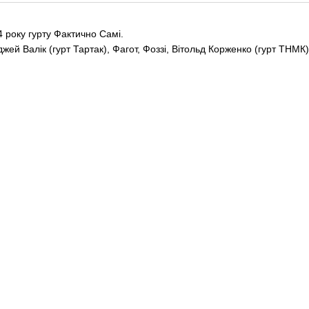
 року гурту Фактично Самі.
жей Валік (гурт Тартак), Фагот, Фоззі, Вітольд Корженко (гурт ТНМК