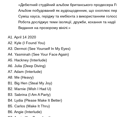
«Дебютний студійний альбом британського продюсера Fred
Альбом побудований як аудіощоденник, що охоплює періо
Суміш хауса, геріджу та ембієнта з використанням голосо
Робота досліджує теми ізоляції, дружби, кохання та надії 
Видання на прозорому вінілі.»
A1. April 14 2020
A2. Kyle (I Found You)
A3. Dermot (See Yourself In My Eyes)
A4. Yasminah (See Your Face Again)
A5. Hackney (Interlude)
A6. Julia (Deep Diving)
A7. Adam (Interlude)
A8. Me (Heavy)
B1. Big Hen (Steal My Joy)
B2. Marnie (Wish I Had U)
B3. Sabrina (I Am A Party)
B4. Lydia (Please Make It Better)
B5. Carlos (Make It Thru)
B6. Angie (Interlude)