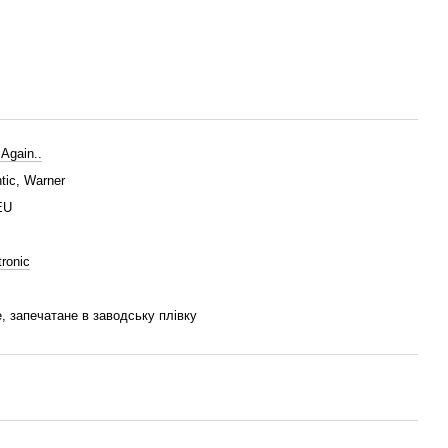
 Again..
ntic, Warner
EU
tronic
, запечатане в заводську плівку