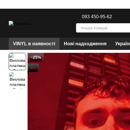
Перейти до основного контенту
093 450-95-62
VINYL в наявності
Нові надходження
Украї
−25%
хіт