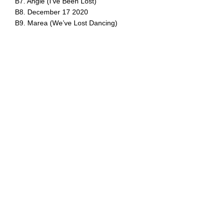
B7. Angie (I've Been Lost)
B8. December 17 2020
B9. Marea (We’ve Lost Dancing)