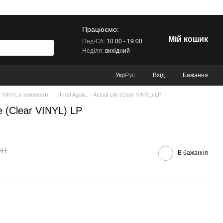
Працюємо:
Мій кошик
Пнд-Сб:
10:00 - 19:00
Неділя:
вихідний
Вхід
Бажання
Укр
Рус
VINYL в наявності
Fred Again.. - Actual Life (Clear VINYL) LP
fe (Clear VINYL) LP
рн
В бажання