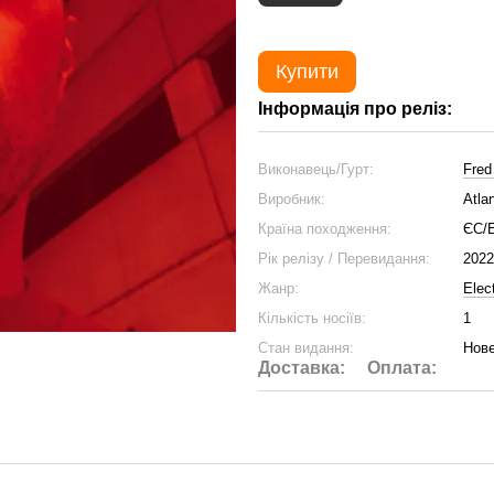
Купити
Інформація про реліз:
Виконавець/Гурт:
Fred
Виробник:
Atla
Країна походження:
ЄС/
Рік релізу / Перевидання:
2022
Жанр:
Elec
Кількість носіїв:
1
Стан видання:
Нове
Доставка:
Оплата: