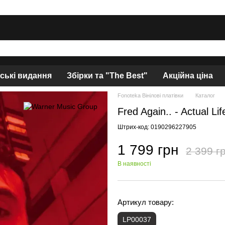
нські видання
Збірки та "The Best"
Акційна ціна
Fonoteka Вінілові платівки
Каталог
Fred Again.. - Actual Li
Штрих-код: 0190296227905
1 799 грн
2 399 г
В наявності
Артикул товару:
LP00037