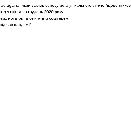
 again.., який заклав основу його унікального стилю "щоденниково
д з квітня по грудень 2020 року.
вих нотаток та семплів із соцмереж.
під час пандемії.