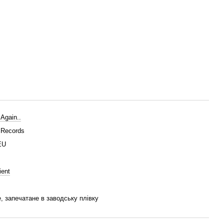
 Again..
 Records
EU
ent
, запечатане в заводську плівку