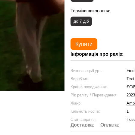
Терміни виконання:
до 7 діб
Купити
Інформація про реліз:
Виконавець/Гурт:
Fred
Виробник:
Text
Країна походження:
ЄС/
Рік релізу / Перевидання:
2023
Жанр:
Ambi
Кількість носіїв:
1
Стан видання:
Нове
Доставка:
Оплата: