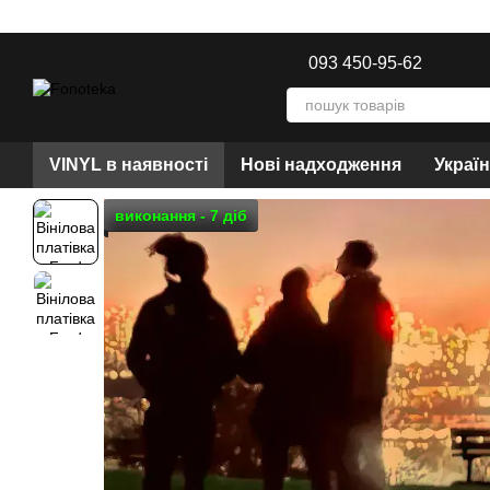
Перейти до основного контенту
093 450-95-62
VINYL в наявності
Нові надходження
Украї
виконання - 7 діб