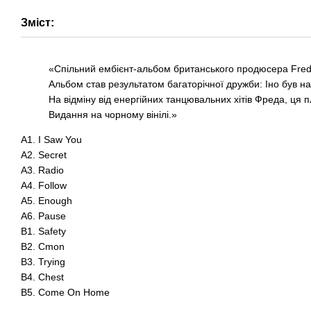
Зміст:
«Спільний ембієнт-альбом британського продюсера Fred 
Альбом став результатом багаторічної дружби: Іно був на
На відміну від енергійних танцювальних хітів Фреда, ця 
Видання на чорному вінілі.»
A1. I Saw You
A2. Secret
A3. Radio
A4. Follow
A5. Enough
A6. Pause
B1. Safety
B2. Cmon
B3. Trying
B4. Chest
B5. Come On Home