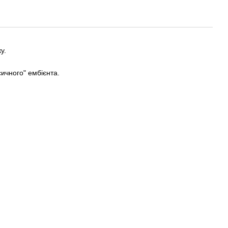
у.
сичного" ембієнта.