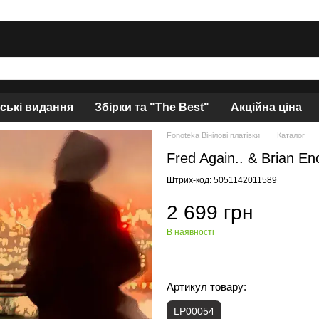
нські видання
Збірки та "The Best"
Акційна ціна
Fonoteka Вінілові платівки
Каталог
Fred Again.. & Brian En
Штрих-код: 5051142011589
2 699 грн
В наявності
Артикул товару:
LP00054