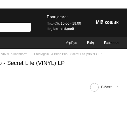
Працюємо:
Мій кошик
Пнд-Сб:
10:00 - 19:00
Неділя:
вихідний
Вхід
Бажання
Укр
Рус
VINYL в наявності
Fred Again.. & Brian Eno - Secret Life (VINYL) LP
o - Secret Life (VINYL) LP
В бажання