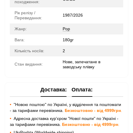
походження:
Рік релізу /
1987/2026
Перевидання:
Жанр:
Pop
Вага:
180gr
Кількість носіїв:
2
Нове, запечатане в
Стан видання:
заводську плівку
Доставка:
Оплата:
•
"Новою поштою" по Україні, у відділення та поштомати
- за тарифами перевізника.
Безкоштовно - від 4999грн
.
•
Адресна доставка кур'єром "Нової пошти" по Україні -
за тарифами перевізника.
Безкоштовно - від 4999грн
.
•
UkrPoshta (Worldwide shipping).