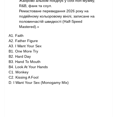
Жанрово альбом поєднує у собі поп-музику,
R&B, фанк та соул.
Ремастоване перевидання 2026 року на
подвійному кольоровому вінілі, записане на
половинчастій швидкості (Half-Speed ​​
Mastered).»
A1. Faith
A2. Father Figure
A3. I Want Your Sex
B1. One More Try
B2. Hard Day
B3. Hand To Mouth
B4. Look At Your Hands
C1. Monkey
C2. Kissing A Fool
D. I Want Your Sex (Monogamy Mix)