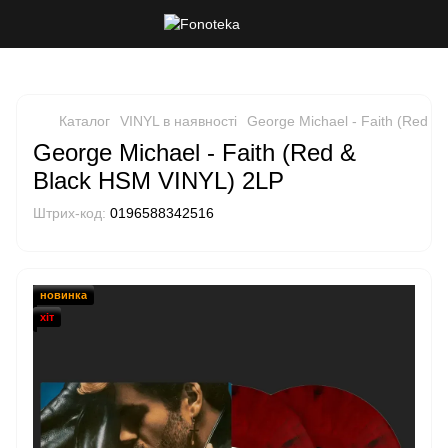
Каталог
VINYL в наявності
George Michael - Faith (Red &
George Michael - Faith (Red &
Black HSM VINYL) 2LP
Штрих-код:
0196588342516
новинка
хіт