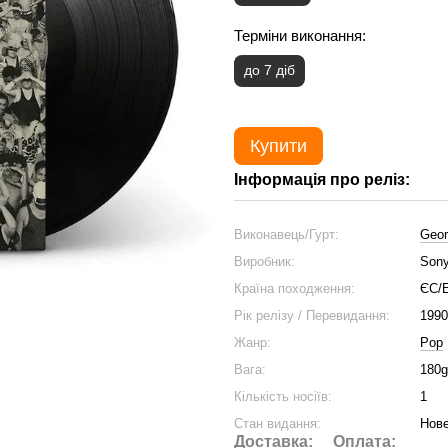
Терміни виконання:
до 7 діб
Купити
Інформація про реліз:
Виконавець/Гурт:
Geor
Виробник:
Sony
Країна походження:
ЄС/
Рік релізу / Перевидання:
1990
Жанр:
Pop
Вага:
180g
Кількість носіїв:
1
Стан видання:
Нове
Доставка:
Оплата: