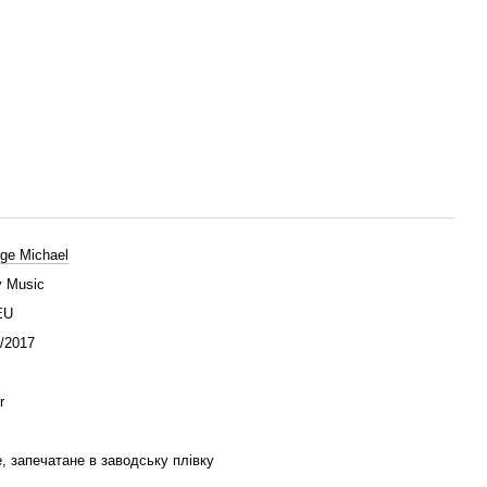
ge Michael
 Music
EU
/2017
r
, запечатане в заводську плівку