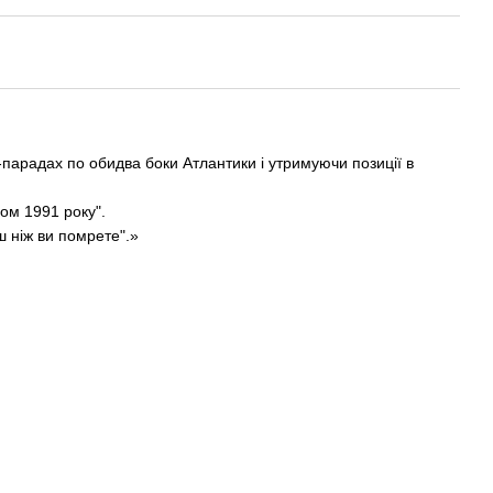
-парадах по обидва боки Атлантики і утримуючи позиції в
ом 1991 року".
ш ніж ви помрете".»