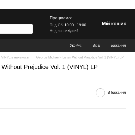
Працюємо:
Мій кошик
Пнд-Сб:
10:00 - 19:00
Неділя:
вихідний
Вхід
Бажання
Укр
Рус
VINYL в наявності
George Michael - Listen Without Prejudice Vol. 1 (VINYL) LP
 Without Prejudice Vol. 1 (VINYL) LP
В бажання