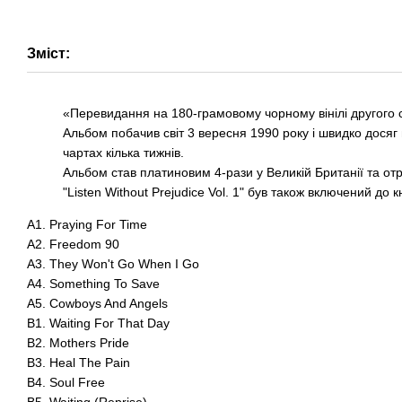
Зміст:
«Перевидання на 180-грамовому чорному вінілі другого
Альбом побачив світ 3 вересня 1990 року і швидко досяг 
чартах кілька тижнів.
Альбом став платиновим 4-рази у Великій Британії та от
"Listen Without Prejudice Vol. 1" був також включений д
A1. Praying For Time
A2. Freedom 90
A3. They Won't Go When I Go
A4. Something To Save
A5. Cowboys And Angels
B1. Waiting For That Day
B2. Mothers Pride
B3. Heal The Pain
B4. Soul Free