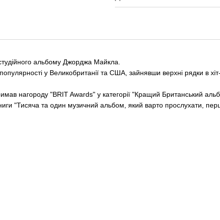
 студійного альбому Джорджа Майкла.
популярності у Великобританії та США, зайнявши верхні рядки в хіт
римав нагороду "BRIT Awards" у категорії "Кращий Британський альб
о книги "Тисяча та один музичний альбом, який варто прослухати, пер