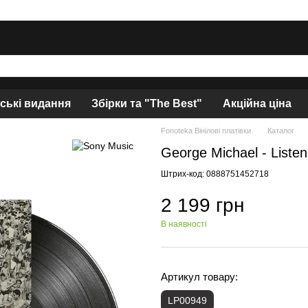
нські видання
Збірки та "The Best"
Акційна ціна
Fonoteka Вінілові платівки
Каталог
George Michael - Listen
Штрих-код: 0888751452718
2 199 грн
В наявності
Артикул товару:
LP00949