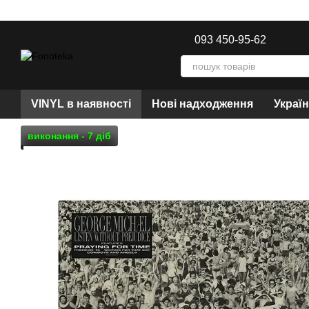
Перейти до основного контенту
093 450-95-62
VINYL в наявності
Нові надходження
Украї
виконання - 7 діб