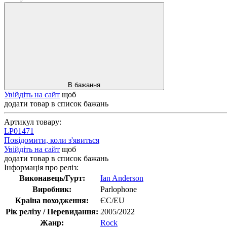
В бажання
Увійдіть на сайт
щоб
додати товар в список бажань
Артикул товару:
LP01471
Повідомити, коли з'явиться
Увійдіть на сайт
щоб
додати товар в список бажань
Інформація про реліз:
Виконавець/Гурт:
Ian Anderson
Виробник:
Parlophone
Країна походження:
ЄС/EU
Рік релізу / Перевидання:
2005/2022
Жанр:
Rock