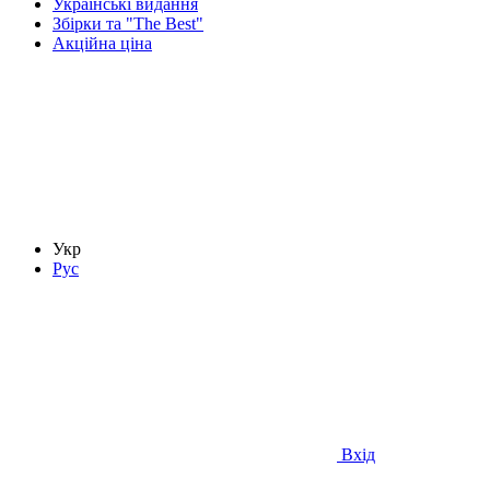
Українські видання
Збірки та "The Best"
Акційна ціна
Укр
Рус
Вхід