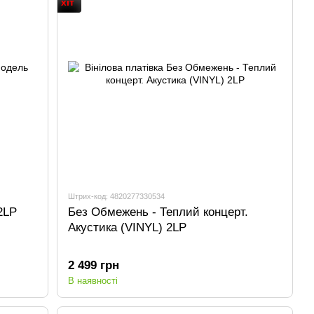
хіт
Штрих-код: 4820277330534
2LP
Без Обмежень - Теплий концерт.
Акустика (VINYL) 2LP
2 499 грн
В наявності