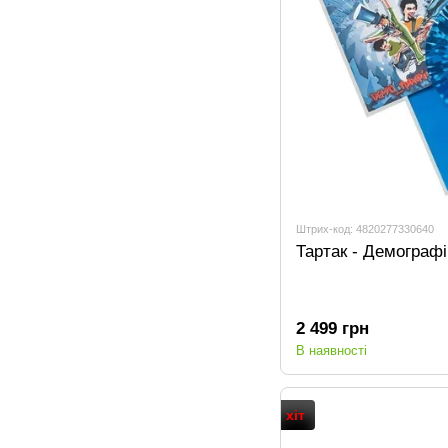
Штрих-код: 4820277330640
Тартак - Демограф
2 499 грн
В наявності
хіт