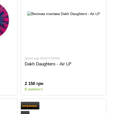
Штрих-код: 4820277330183
Dakh Daughters - Air LP
2 150 грн
В наявності
новинка