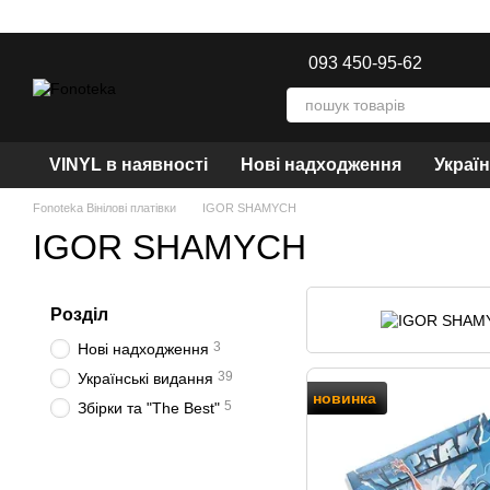
Перейти до основного контенту
093 450-95-62
VINYL в наявності
Нові надходження
Украї
Fonoteka Вінілові платівки
IGOR SHAMYCH
IGOR SHAMYCH
Розділ
3
Нові надходження
39
Українські видання
новинка
5
Збірки та "The Best"