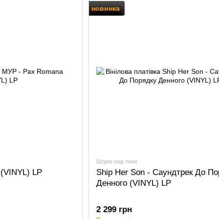
новинка
Штрих-код: none
(VINYL) LP
Ship Her Son - Саундтрек До По
Денного (VINYL) LP
2 299 грн