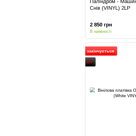
Паліндром - Машин
Снів (VINYL) 2LP
2 850 грн
В наявності
закінчується
хіт