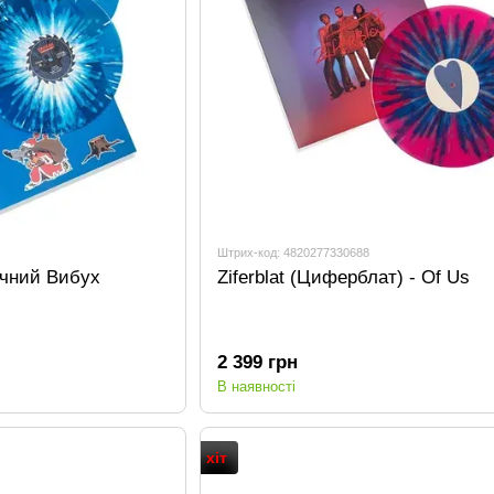
Штрих-код: 4820277330688
ічний Вибух
Ziferblat (Циферблат) - Of Us
2 399 грн
В наявності
хіт