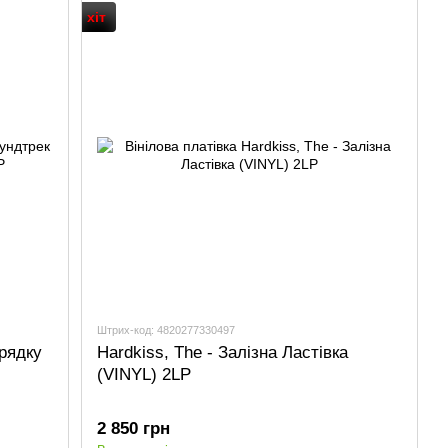
хіт
Штрих-код: 4820277330497
рядку
Hardkiss, The - Залізна Ластівка
(VINYL) 2LP
2 850 грн