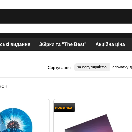
нські видання
Збірки та "The Best"
Акційна ціна
за популярністю
спочатку 
Сортування:
новинка