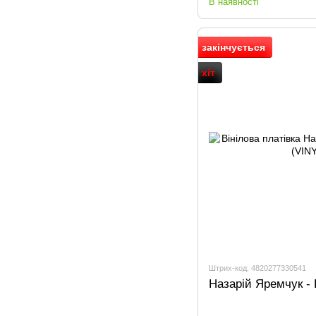
В наявності
закінчується
хіт
Штрих-код: 4820277330541
Назарій Яремчук -