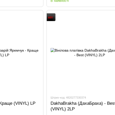
В наявності
хіт
Штрих-код: 4820277330374
 Краще (VINYL) LP
DakhaBrakha (ДахаБраха) - Bes
(VINYL) 2LP