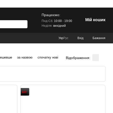
Працюємо:
Мій кошик
Пнд-Сб:
10:00 - 19:00
Неділя:
вихідний
Вхід
Бажання
Укр
Рус
дешевше
за назвою
спочатку нові
Відображення:
хіт