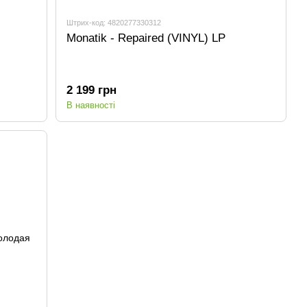
Штрих-код: 4820277330312
Monatik - Repaired (VINYL) LP
2 199 грн
В наявності