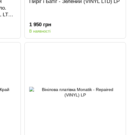
и
Пиріг і Батіг - Зелений (VINYL LTD) LP
ло.
L LTD)
1 950 грн
В наявності