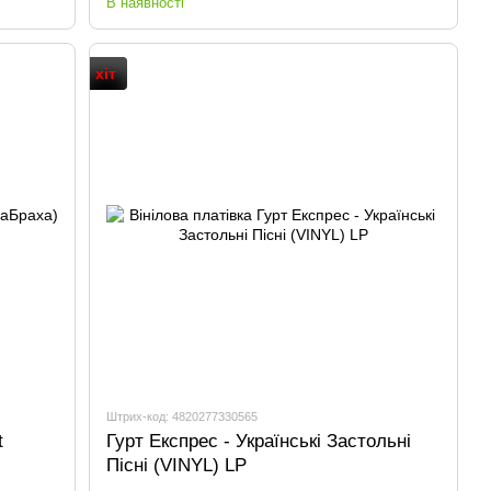
В наявності
хіт
Штрих-код: 4820277330565
t
Гурт Експрес - Українські Застольні
Пісні (VINYL) LP