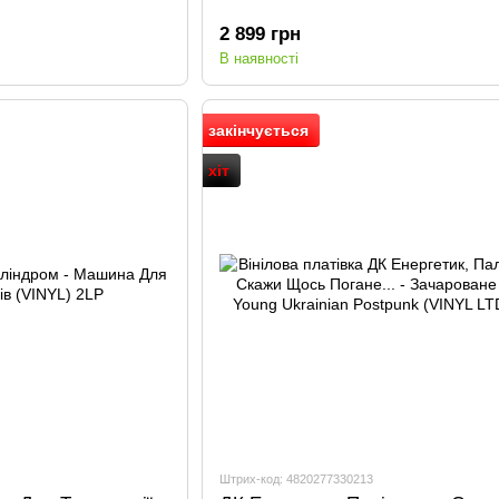
2 899 грн
В наявності
закінчується
хіт
Штрих-код: 4820277330213