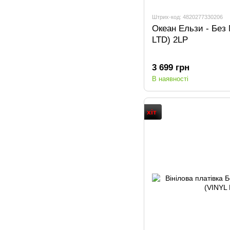
Штрих-код: 4820277330206
Океан Ельзи - Без
LTD) 2LP
3 699 грн
В наявності
хіт