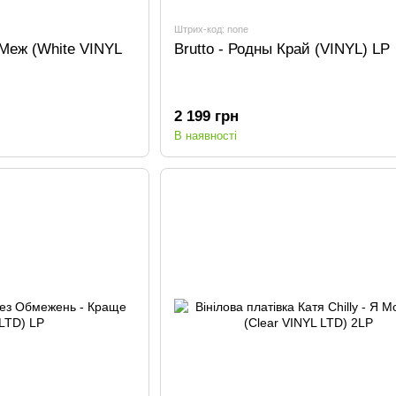
Штрих-код: none
 Меж (White VINYL
Brutto - Родны Край (VINYL) LP
2 199 грн
В наявності