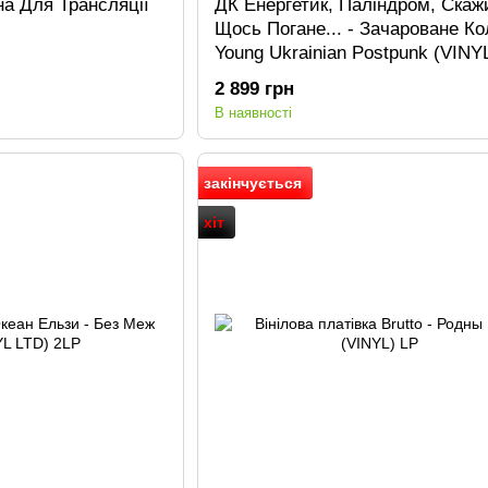
а Для Трансляції
ДК Енергетик, Паліндром, Скаж
Щось Погане... - Зачароване Ко
Young Ukrainian Postpunk (VINY
2LP
2 899 грн
В наявності
закінчується
хіт