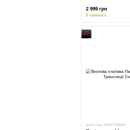
2 999 грн
В наявності
хіт
Штрих-код: 4820277330664