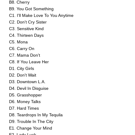
B8. Cherry
B9. You Got Something
C1. I'll Make Love To You Anytime
C2. Don't Cry Sister
C3. Sensitive Kind
C4. Thirteen Days
C5. Mona
C6. Carry On
C7. Mama Don't
C8. If You Leave Her
D1. City Girls
D2. Don't Wait
D3. Downtown L.A.
D4. Devil In Disguise
D5. Grasshopper
D6. Money Talks
D7. Hard Times
D8. Teardrops In My Tequila
D9. Trouble In The City
E1. Change Your Mind
E2. Lady Luck