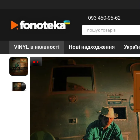
Перейти до основного контенту
093 450-95-62
VINYL в наявності
Нові надходження
Украї
хіт