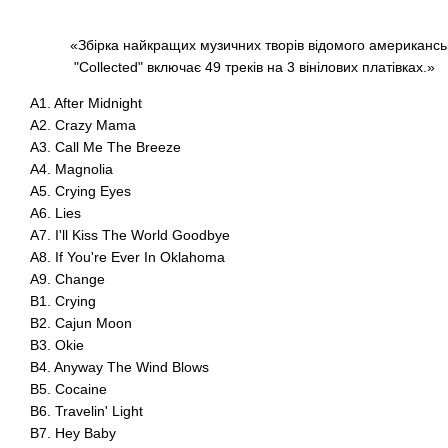
«Збірка найкращих музичних творів відомого американськог
"Collected" включає 49 треків на 3 вінілових платівках.»
A1. After Midnight
A2. Crazy Mama
A3. Call Me The Breeze
A4. Magnolia
A5. Crying Eyes
A6. Lies
A7. I'll Kiss The World Goodbye
A8. If You're Ever In Oklahoma
A9. Change
B1. Crying
B2. Cajun Moon
B3. Okie
B4. Anyway The Wind Blows
B5. Cocaine
B6. Travelin' Light
B7. Hey Baby