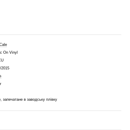
 Cale
c On Vinyl
EU
/2015
s
r
, запечатане в заводську плівку