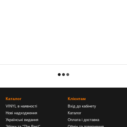
Каталог
Клієнтам
VINYL в наявності
Вхід до кабінету
Нові надходження
Каталог
Українські видання
Оплата і доставка
Збірки та "The Best"
Обмін та повернення