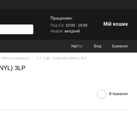
Працюємо:
Мій кошик
Пнд-Сб:
10:00 - 19:00
Неділя:
вихідний
Вхід
Бажання
Укр
Рус
VINYL в наявності
J.J. Cale - Collected (VINYL) 3LP
VINYL) 3LP
В бажання