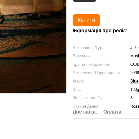
Купити
Інформація про реліз:
Виконавець/Гурт:
J.J.
Виробник:
Musi
Країна походження:
ЄС/
Рік релізу / Перевидання:
2006
Жанр:
Blue
Вага:
180g
Кількість носіїв:
3
Стан видання:
Нове
Доставка:
Оплата: