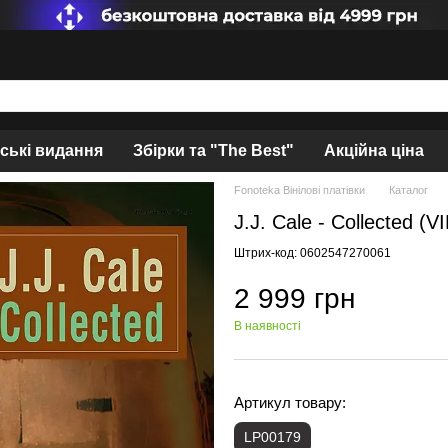
нські видання
Збірки та "The Best"
Акційна ціна
Fonoteka Вінілові платівки
Каталог
J.J. Cale - Collected (
Штрих-код: 0602547270061
2 999 грн
В наявності
Артикул товару:
LP00179