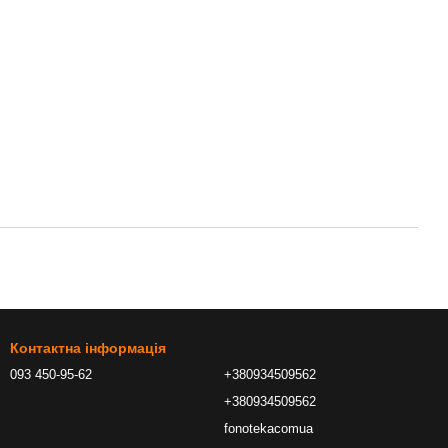
Контактна інформація
093 450-95-62
+380934509562
+380934509562
fonotekacomua