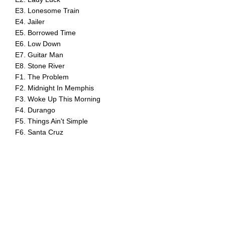
E3. Lonesome Train
E4. Jailer
E5. Borrowed Time
E6. Low Down
E7. Guitar Man
E8. Stone River
F1. The Problem
F2. Midnight In Memphis
F3. Woke Up This Morning
F4. Durango
F5. Things Ain't Simple
F6. Santa Cruz