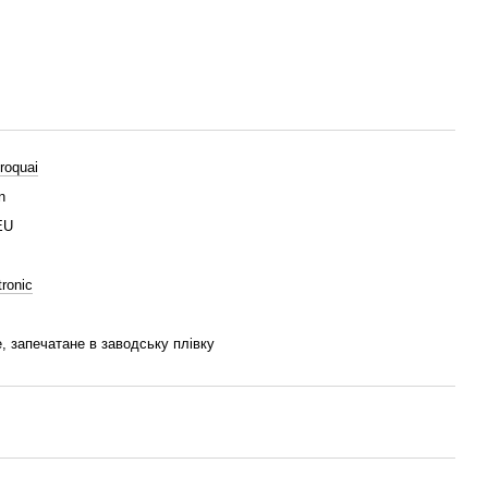
roquai
n
EU
tronic
, запечатане в заводську плівку