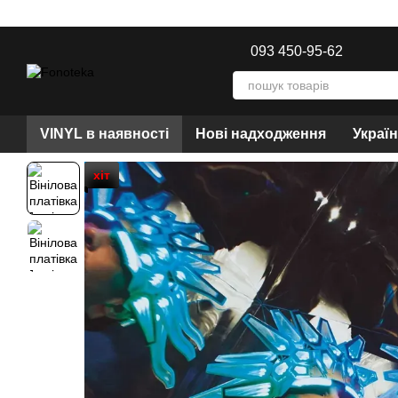
Перейти до основного контенту
093 450-95-62
VINYL в наявності
Нові надходження
Украї
хіт