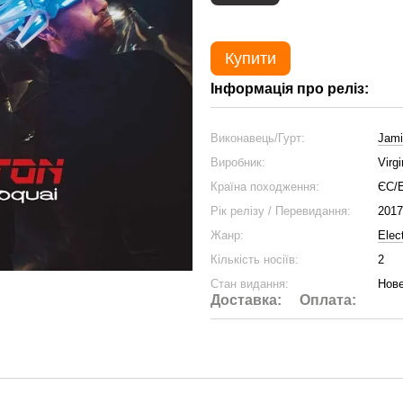
Купити
Інформація про реліз:
Виконавець/Гурт:
Jami
Виробник:
Virgi
Країна походження:
ЄС/
Рік релізу / Перевидання:
2017
Жанр:
Elec
Кількість носіїв:
2
Стан видання:
Нове
Доставка:
Оплата: