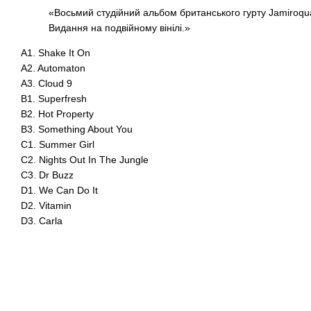
«Восьмий студійний альбом британського гурту Jamiroqua
Видання на подвійному вінілі.»
A1. Shake It On
A2. Automaton
A3. Cloud 9
B1. Superfresh
B2. Hot Property
B3. Something About You
C1. Summer Girl
C2. Nights Out In The Jungle
C3. Dr Buzz
D1. We Can Do It
D2. Vitamin
D3. Carla