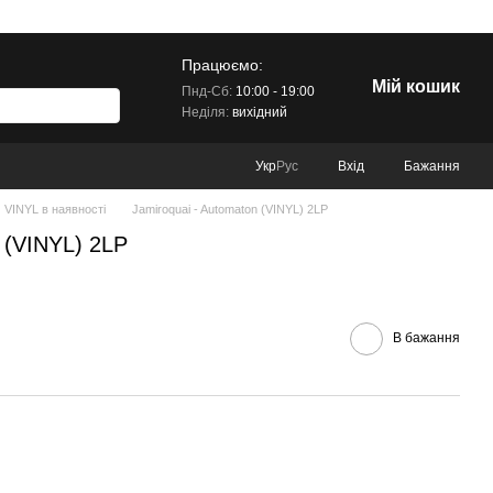
Працюємо:
Мій кошик
Пнд-Сб:
10:00 - 19:00
Неділя:
вихідний
Вхід
Бажання
Укр
Рус
VINYL в наявності
Jamiroquai - Automaton (VINYL) 2LP
 (VINYL) 2LP
В бажання