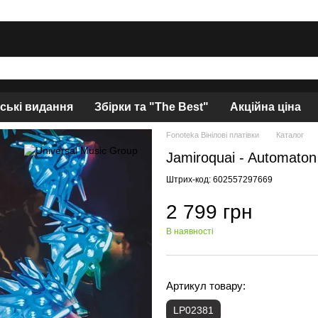
нські видання
Збірки та "The Best"
Акційна ціна
Fonoteka Вінілові платівки
Каталог
Jamiroquai - Automaton
Штрих-код: 602557297669
2 799 грн
В наявності
Артикул товару:
LP02381