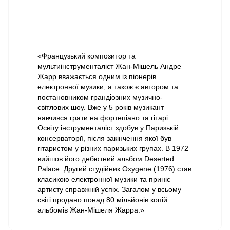
«Французький композитор та
мультиінструменталіст Жан-Мішель Андре
Жарр вважається одним із піонерів
електронної музики, а також є автором та
постановником грандіозних музично-
світлових шоу. Вже у 5 років музикант
навчився грати на фортепіано та гітарі.
Освіту інструменталіст здобув у Паризькій
консерваторії, після закінчення якої був
гітаристом у різних паризьких групах. В 1972
вийшов його дебютний альбом Deserted
Palace. Другий студійник Oxygene (1976) став
класикою електронної музики та приніс
артисту справжній успіх. Загалом у всьому
світі продано понад 80 мільйонів копій
альбомів Жан-Мішеля Жарра.»