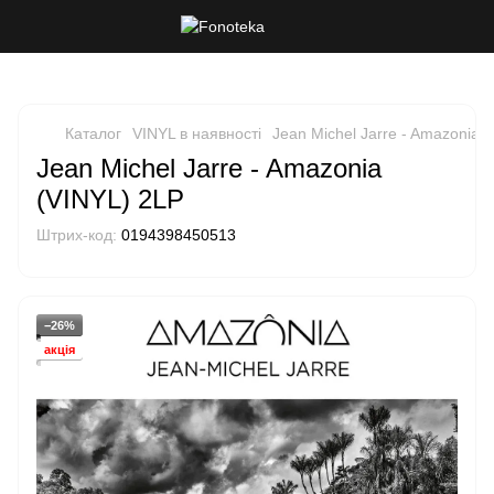
Каталог
VINYL в наявності
Jean Michel Jarre - Amazonia 
Jean Michel Jarre - Amazonia
(VINYL) 2LP
Штрих-код:
0194398450513
−26%
акція