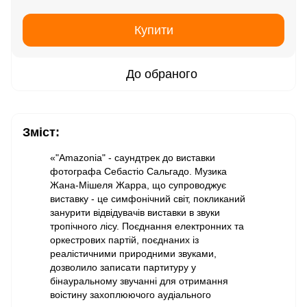
Купити
До обраного
Зміст:
«"Amazonia" - саундтрек до виставки
фотографа Себастіо Сальгадо. Музика
Жана-Мішеля Жарра, що супроводжує
виставку - це симфонічний світ, покликаний
занурити відвідувачів виставки в звуки
тропічного лісу. Поєднання електронних та
оркестрових партій, поєднаних із
реалістичними природними звуками,
дозволило записати партитуру у
бінауральному звучанні для отримання
воістину захоплюючого аудіального