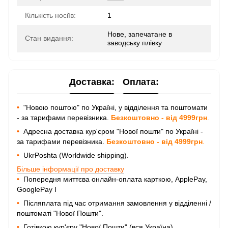
Кількість носіїв:
1
Нове, запечатане в
Стан видання:
заводську плівку
Доставка:
Оплата:
•
"Новою поштою" по Україні, у відділення та поштомати
- за тарифами перевізника.
Безкоштовно - від 4999грн
.
•
Адресна доставка кур'єром "Нової пошти" по Україні -
за тарифами перевізника.
Безкоштовно - від 4999грн
.
•
UkrPoshta (Worldwide shipping).
Більше інформації про доставку
•
Попередня миттєва онлайн-оплата карткою, ApplePay,
GooglePay I
•
Післяплата під час отримання замовлення у відділенні /
поштоматі "Нової Пошти".
•
Готівкою кур'єру "Нової Пошти" (вся Україна).