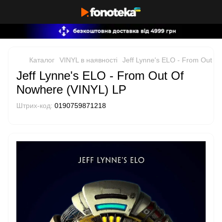
Каталог
VINYL в наявності
Jeff Lynne's ELO - From Out O
Jeff Lynne's ELO - From Out Of
Nowhere (VINYL) LP
Штрих-код:
0190759871218