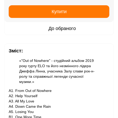
Купити
До обраного
Зміст:
«"Out of Nowhere" - студійний альбом 2019
року гурту ELO та його незмінного лідера
Джеффа Лінна, учасника Залу слави рок-н-
ролу та справжньої легенди сучасної
музики.»
A1. From Out of Nowhere
A2. Help Yourself
A3. All My Love
A4. Down Came the Rain
A5. Losing You
B1. One More Time