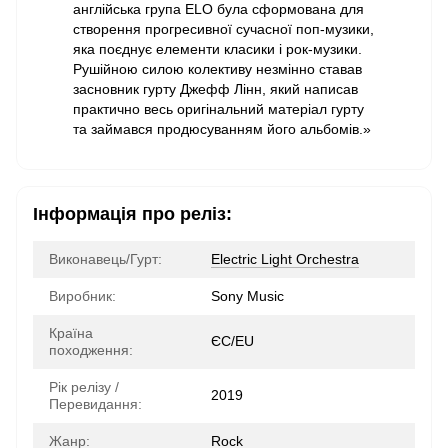
англійська група ELO була сформована для
створення прогресивної сучасної поп-музики,
яка поєднує елементи класики і рок-музики.
Рушійною силою колективу незмінно ставав
засновник гурту Джефф Лінн, який написав
практично весь оригінальний матеріал гурту
та займався продюсуванням його альбомів.»
Інформація про реліз:
Виконавець/Гурт:
Electric Light Orchestra
Виробник:
Sony Music
Країна
ЄС/EU
походження:
Рік релізу /
2019
Перевидання:
Жанр:
Rock