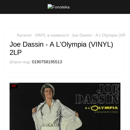
Каталог
VINYL в наявності
Joe Dassin - A L'Olympia (VINY
Joe Dassin - A L'Olympia (VINYL)
2LP
Штрих-код:
0190758195513
хіт