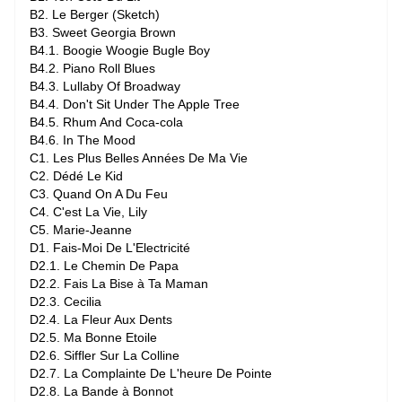
B2. Le Berger (Sketch)
B3. Sweet Georgia Brown
B4.1. Boogie Woogie Bugle Boy
B4.2. Piano Roll Blues
B4.3. Lullaby Of Broadway
B4.4. Don't Sit Under The Apple Tree
B4.5. Rhum And Coca-cola
B4.6. In The Mood
C1. Les Plus Belles Années De Ma Vie
C2. Dédé Le Kid
C3. Quand On A Du Feu
C4. C'est La Vie, Lily
C5. Marie-Jeanne
D1. Fais-Moi De L'Electricité
D2.1. Le Chemin De Papa
D2.2. Fais La Bise à Ta Maman
D2.3. Cecilia
D2.4. La Fleur Aux Dents
D2.5. Ma Bonne Etoile
D2.6. Siffler Sur La Colline
D2.7. La Complainte De L'heure De Pointe
D2.8. La Bande à Bonnot