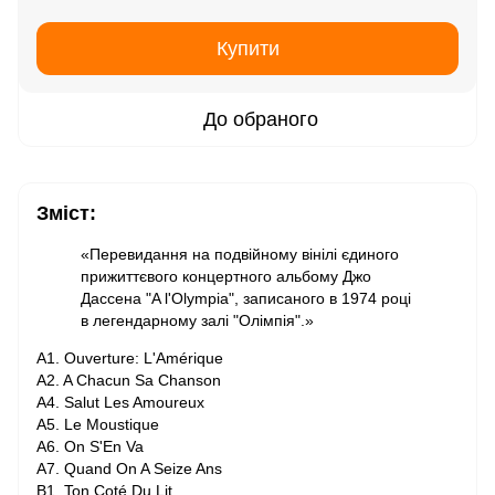
Купити
До обраного
Зміст:
«Перевидання на подвійному вінілі єдиного
прижиттєвого концертного альбому Джо
Дассена "A l'Olympia", записаного в 1974 році
в легендарному залі "Олімпія".»
A1. Ouverture: L'Amérique
A2. A Chacun Sa Chanson
A4. Salut Les Amoureux
A5. Le Moustique
A6. On S'En Va
A7. Quand On A Seize Ans
B1. Ton Coté Du Lit