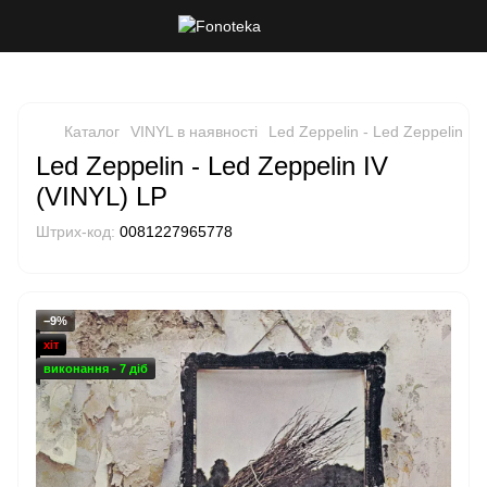
Каталог
VINYL в наявності
Led Zeppelin - Led Zeppelin IV
Led Zeppelin - Led Zeppelin IV
(VINYL) LP
Штрих-код:
0081227965778
−9%
хіт
виконання - 7 діб