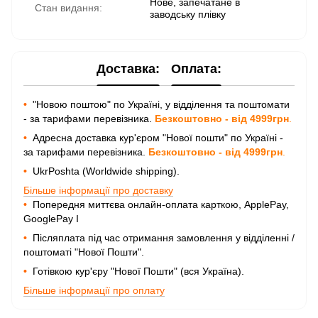
Нове, запечатане в
Стан видання:
заводську плівку
Доставка:
Оплата:
•
"Новою поштою" по Україні, у відділення та поштомати
- за тарифами перевізника.
Безкоштовно - від 4999грн
.
•
Адресна доставка кур'єром "Нової пошти" по Україні -
за тарифами перевізника.
Безкоштовно - від 4999грн
.
•
UkrPoshta (Worldwide shipping).
Більше інформації про доставку
•
Попередня миттєва онлайн-оплата карткою, ApplePay,
GooglePay I
•
Післяплата під час отримання замовлення у відділенні /
поштоматі "Нової Пошти".
•
Готівкою кур'єру "Нової Пошти" (вся Україна).
Більше інформації про оплату