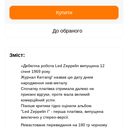
Купити
До обраного
Зміст:
«Дебютна робота Led Zeppelin випущена 12
січня 1969 року.
Журнал Kerrang! назвав цю дату днем
народження хеві-металу.
Спочатку платівка отримала далеко не
приємні відгуки, проте мала великий
комерційний успіх.
Пізніше критики гідно оцінили альбом.
"Led Zeppelin I" - перша платівка, випущена
виключно у стерео-версії.
Ремастоване перевидання на 180 гр чорному