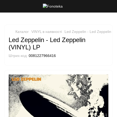
Каталог
VINYL в наявності
Led Zeppelin - Led Zeppelin (V
Led Zeppelin - Led Zeppelin
(VINYL) LP
Штрих-код:
0081227966416