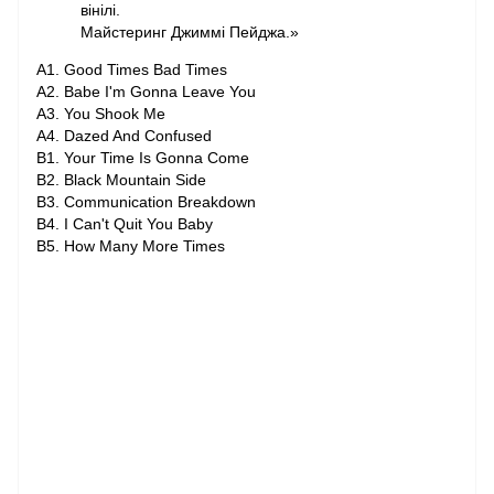
вінілі.
Майстеринг Джиммі Пейджа.»
A1. Good Times Bad Times
A2. Babe I'm Gonna Leave You
A3. You Shook Me
A4. Dazed And Confused
B1. Your Time Is Gonna Come
B2. Black Mountain Side
B3. Communication Breakdown
B4. I Can't Quit You Baby
B5. How Many More Times