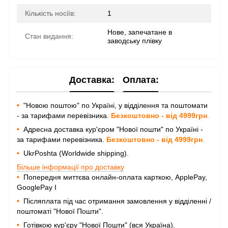
Кількість носіїв:
1
Нове, запечатане в
Стан видання:
заводську плівку
Доставка:
Оплата:
•
"Новою поштою" по Україні, у відділення та поштомати
- за тарифами перевізника.
Безкоштовно - від 4999грн
.
•
Адресна доставка кур'єром "Нової пошти" по Україні -
за тарифами перевізника.
Безкоштовно - від 4999грн
.
•
UkrPoshta (Worldwide shipping).
Більше інформації про доставку
•
Попередня миттєва онлайн-оплата карткою, ApplePay,
GooglePay I
•
Післяплата під час отримання замовлення у відділенні /
поштоматі "Нової Пошти".
•
Готівкою кур'єру "Нової Пошти" (вся Україна).