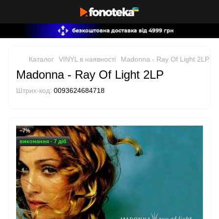
Каталог
VINYL в наявності
Madonna - Ray Of Light 2LP
Madonna - Ray Of Light 2LP
Штрих-код:
0093624684718
−7%
виконання - 7 діб