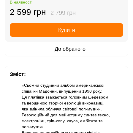
В наявності
2 599 грн
2 799 грн
Купити
До обраного
Зміст:
«Сьомий студійний альбом американської
співачки Мадонни, випущений 1998 року.
Ця платівка вважається головним шедевром
та вершиною творчої еволюції виконавиці,
яка змінила обличчя світової поп-музики.
Революційний для мейнстриму синтез техно,
електроніки, тріп-хопу, хауса, ембієнта та
поп-музики.
Видання на подвійному чорному вінілі.»