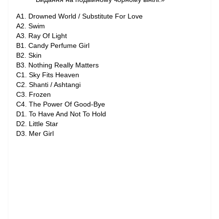
A1. Drowned World / Substitute For Love
A2. Swim
A3. Ray Of Light
B1. Candy Perfume Girl
B2. Skin
B3. Nothing Really Matters
C1. Sky Fits Heaven
C2. Shanti / Ashtangi
C3. Frozen
C4. The Power Of Good-Bye
D1. To Have And Not To Hold
D2. Little Star
D3. Mer Girl