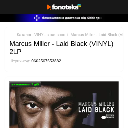
Каталог
VINYL в наявності
Marcus Miller - Laid Black (VIN
Marcus Miller - Laid Black (VINYL)
2LP
Штрих-код:
0602567653882
виконання - 7 діб