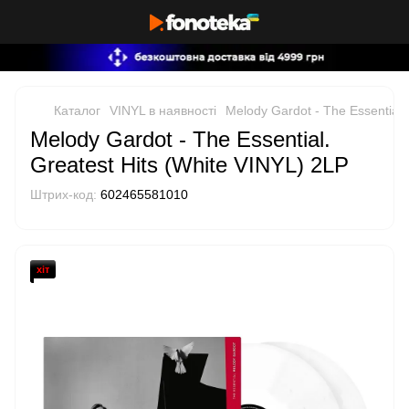
Каталог
VINYL в наявності
Melody Gardot - The Essential.
Melody Gardot - The Essential.
Greatest Hits (White VINYL) 2LP
Штрих-код:
602465581010
хіт