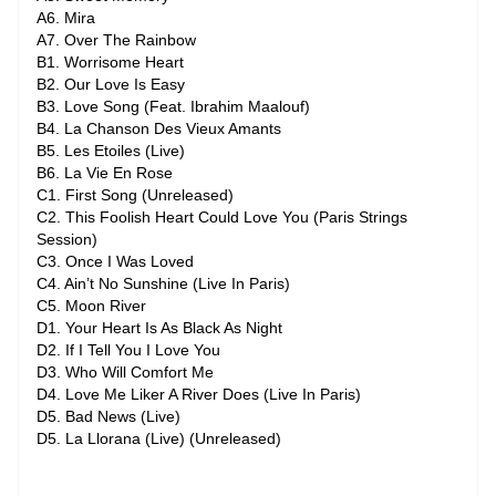
A6. Mira
A7. Over The Rainbow
B1. Worrisome Heart
B2. Our Love Is Easy
B3. Love Song (Feat. Ibrahim Maalouf)
B4. La Chanson Des Vieux Amants
B5. Les Etoiles (Live)
B6. La Vie En Rose
C1. First Song (Unreleased)
C2. This Foolish Heart Could Love You (Paris Strings
Session)
C3. Once I Was Loved
C4. Ain’t No Sunshine (Live In Paris)
C5. Moon River
D1. Your Heart Is As Black As Night
D2. If I Tell You I Love You
D3. Who Will Comfort Me
D4. Love Me Liker A River Does (Live In Paris)
D5. Bad News (Live)
D5. La Llorana (Live) (Unreleased)