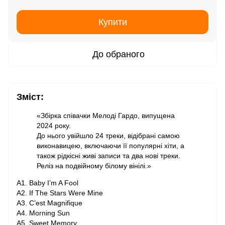
Купити
До обраного
Зміст:
«Збірка співачки Мелоді Гардо, випущена
2024 року.
До нього увійшло 24 треки, відібрані самою
виконавицею, включаючи її популярні хіти, а
також рідкісні живі записи та два нові треки.
Реліз на подвійному білому вінілі.»
A1. Baby I’m A Fool
A2. If The Stars Were Mine
A3. C’est Magnifique
A4. Morning Sun
A5. Sweet Memory