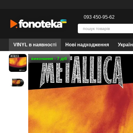
Перейти до основного контенту
093 450-95-62
VINYL в наявності
Нові надходження
Украї
виконання - 7 діб