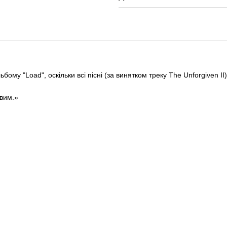
у "Load", оскільки всі пісні (за винятком треку The Unforgiven II) 
вим.»