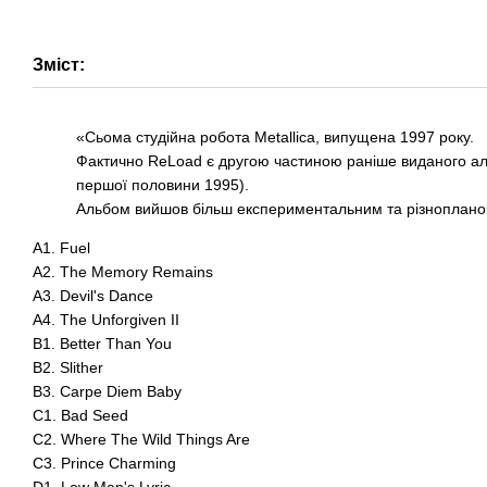
Зміст:
«Сьома студійна робота Metallica, випущена 1997 року.
Фактично ReLoad є другою частиною раніше виданого альбом
першої половини 1995).
Альбом вийшов більш експериментальним та різноплано
A1. Fuel
A2. The Memory Remains
A3. Devil's Dance
A4. The Unforgiven II
B1. Better Than You
B2. Slither
B3. Carpe Diem Baby
C1. Bad Seed
C2. Where The Wild Things Are
C3. Prince Charming