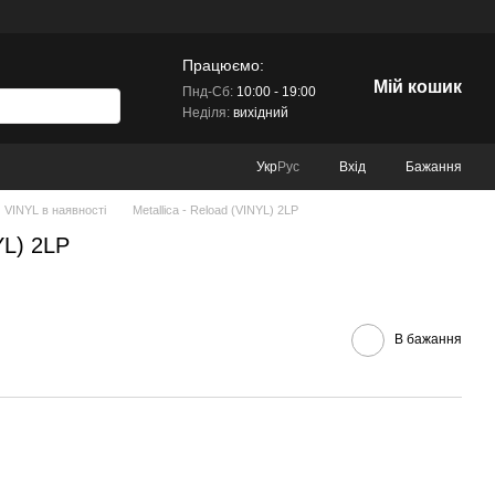
Працюємо:
Мій кошик
Пнд-Сб:
10:00 - 19:00
Неділя:
вихідний
Вхід
Бажання
Укр
Рус
VINYL в наявності
Metallica - Reload (VINYL) 2LP
YL) 2LP
В бажання