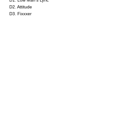
D1. Low Man's Lyric
D2. Attitude
D3. Fixxxer