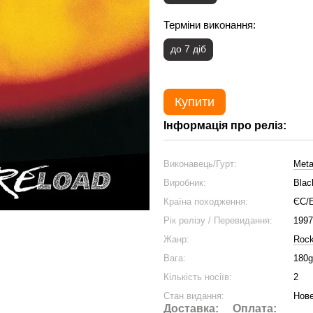
Терміни виконання:
до 7 діб
Купити
Інформація про реліз:
Виконавець/Гурт:
Meta
Виробник:
Blac
Країна походження:
ЄС/
Рік релізу / Перевидання:
1997
Жанр:
Roc
Вага:
180g
Кількість носіїв:
2
Стан видання:
Нове
Доставка:
Оплата: