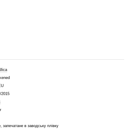
llica
kened
EU
/2015
k
r
, запечатане в заводську плівку