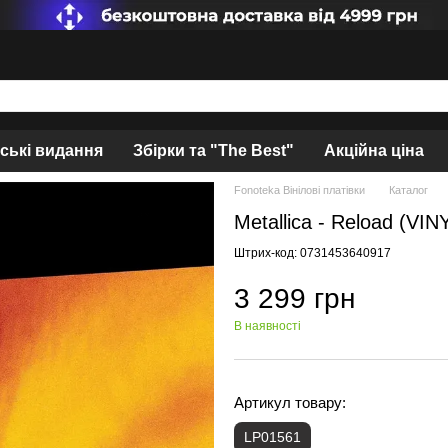
нські видання
Збірки та "The Best"
Акційна ціна
Fonoteka Вінілові платівки
Каталог
Metallica - Reload (VIN
Штрих-код: 0731453640917
3 299 грн
В наявності
Артикул товару:
LP01561