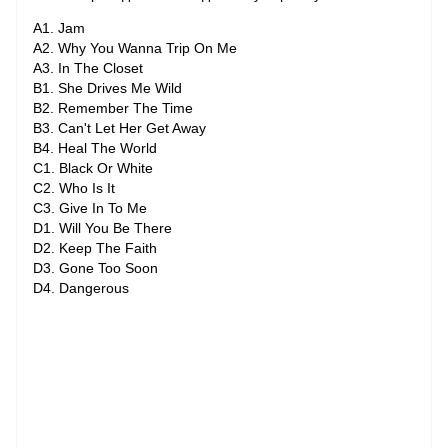
A1. Jam
A2. Why You Wanna Trip On Me
A3. In The Closet
B1. She Drives Me Wild
B2. Remember The Time
B3. Can't Let Her Get Away
B4. Heal The World
C1. Black Or White
C2. Who Is It
C3. Give In To Me
D1. Will You Be There
D2. Keep The Faith
D3. Gone Too Soon
D4. Dangerous