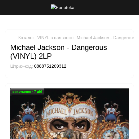
Каталог
VINYL в наявності
Michael Jackson - Dangerous 
Michael Jackson - Dangerous
(VINYL) 2LP
Штрих-код:
0888751209312
виконання - 7 діб