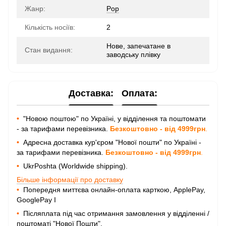
Жанр:
Pop
Кількість носіїв:
2
Нове, запечатане в
Стан видання:
заводську плівку
Доставка:
Оплата:
•
"Новою поштою" по Україні, у відділення та поштомати
- за тарифами перевізника.
Безкоштовно - від 4999грн
.
•
Адресна доставка кур'єром "Нової пошти" по Україні -
за тарифами перевізника.
Безкоштовно - від 4999грн
.
•
UkrPoshta (Worldwide shipping).
Більше інформації про доставку
•
Попередня миттєва онлайн-оплата карткою, ApplePay,
GooglePay I
•
Післяплата під час отримання замовлення у відділенні /
поштоматі "Нової Пошти".