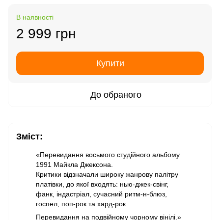
В наявності
2 999 грн
Купити
До обраного
Зміст:
«Перевидання восьмого студійного альбому
1991 Майкла Джексона.
Критики відзначали широку жанрову палітру
платівки, до якої входять: нью-джек-свінг,
фанк, індастріал, сучасний ритм-н-блюз,
госпел, поп-рок та хард-рок.
Перевидання на подвійному чорному вінілі.»