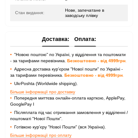
Нове, запечатане в
Стан видання:
заводську плівку
Доставка:
Оплата:
•
"Новою поштою" по Україні, у відділення та поштомати
- за тарифами перевізника.
Безкоштовно - від 4999грн
.
•
Адресна доставка кур'єром "Нової пошти" по Україні -
за тарифами перевізника.
Безкоштовно - від 4999грн
.
•
UkrPoshta (Worldwide shipping).
Більше інформації про доставку
•
Попередня миттєва онлайн-оплата карткою, ApplePay,
GooglePay I
•
Післяплата під час отримання замовлення у відділенні /
поштоматі "Нової Пошти".
•
Готівкою кур'єру "Нової Пошти" (вся Україна).
Більше інформації про оплату