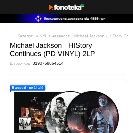
Каталог
VINYL в наявності
Michael Jackson - HIStory Con
Michael Jackson - HIStory
Continues (PD VINYL) 2LP
Штрих-код:
0190758664514
В дорозі - до 14 діб