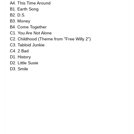
A4. This Time Around
B1. Earth Song
B2. D.S.
B3. Money
B4. Come Together
C1. You Are Not Alone
C2. Childhood (Theme from "Free Willy 2")
C3. Tabloid Junkie
C4. 2 Bad
D1. History
D2. Little Susie
D3. Smile