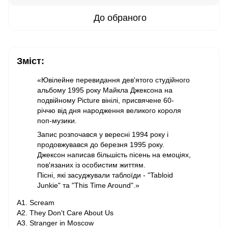
До обраного
Зміст:
«Ювілейне перевидання дев'ятого студійного
альбому 1995 року Майкла Джексона на
подвійному Picture вінілі, присвячене 60-
річчю від дня народження великого короля
поп-музики.
Запис розпочався у вересні 1994 року і
продовжувався до березня 1995 року.
Джексон написав більшість пісень на емоціях,
пов'язаних із особистим життям.
Пісні, які засуджували таблоїди - "Tabloid
Junkie" та "This Time Around".»
A1. Scream
A2. They Don't Care About Us
A3. Stranger in Moscow