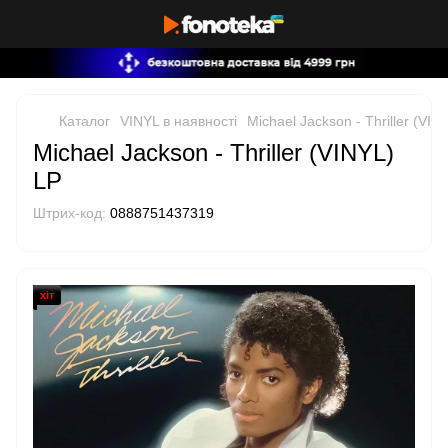
Каталог
VINYL в наявності
Michael Jackson - Thriller (VIN
Michael Jackson - Thriller (VINYL)
LP
Штрих-код:
0888751437319
хіт