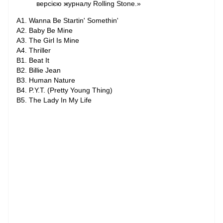
версією журналу Rolling Stone.»
A1. Wanna Be Startin' Somethin'
A2. Baby Be Mine
A3. The Girl Is Mine
A4. Thriller
B1. Beat It
B2. Billie Jean
B3. Human Nature
B4. P.Y.T. (Pretty Young Thing)
B5. The Lady In My Life