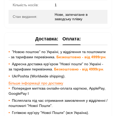
Кількість носіїв:
1
Нове, запечатане в
Стан видання:
заводську плівку
Доставка:
Оплата:
•
"Новою поштою" по Україні, у відділення та поштомати
- за тарифами перевізника.
Безкоштовно - від 4999грн
.
•
Адресна доставка кур'єром "Нової пошти" по Україні -
за тарифами перевізника.
Безкоштовно - від 4999грн
.
•
UkrPoshta (Worldwide shipping).
Більше інформації про доставку
•
Попередня миттєва онлайн-оплата карткою, ApplePay,
GooglePay I
•
Післяплата під час отримання замовлення у відділенні /
поштоматі "Нової Пошти".
•
Готівкою кур'єру "Нової Пошти" (вся Україна).