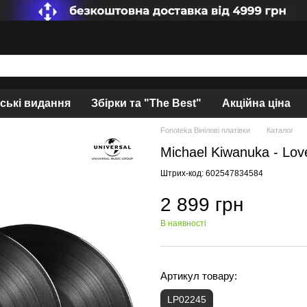
нські видання
Збірки та "The Best"
Акційна ціна
Fonoteka Вінілові платівки
Каталог
Michael Kiwanuka - Lov
Штрих-код: 602547834584
2 899 грн
В наявності
Артикул товару:
LP02245