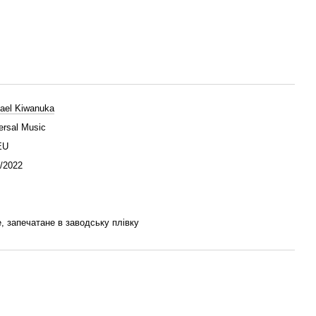
ael Kiwanuka
ersal Music
EU
/2022
, запечатане в заводську плівку