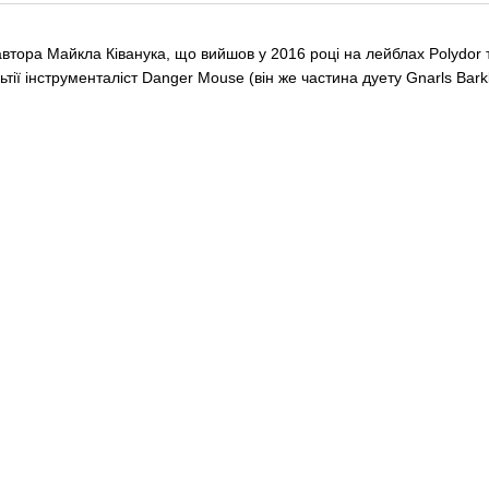
втора Майкла Ківанука, що вийшов у 2016 році на лейблах Polydor т
ї інструменталіст Danger Mouse (він же частина дуету Gnarls Barkle