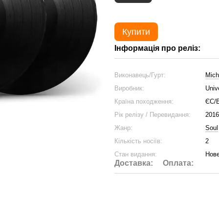
Купити
Інформація про реліз:
Виконавець/Гурт:
Mich
Виробник:
Univ
Країна походження:
ЄС/
Рік релізу / Перевидання:
2016
Жанр:
Soul
Кількість носіїв:
2
Стан видання:
Нове
Доставка:
Оплата: