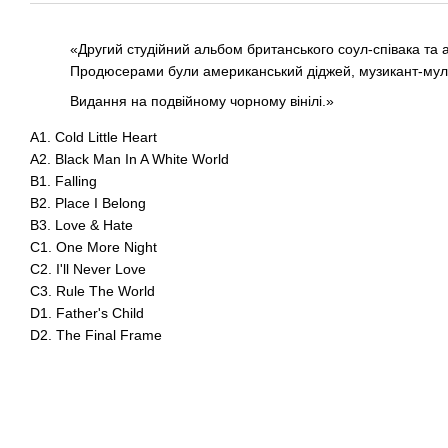
«Другий студійний альбом британського соул-співака та а
Продюсерами були американський діджей, музикант-мульті
Видання на подвійному чорному вінілі.»
A1. Cold Little Heart
A2. Black Man In A White World
B1. Falling
B2. Place I Belong
B3. Love & Hate
C1. One More Night
C2. I'll Never Love
C3. Rule The World
D1. Father's Child
D2. The Final Frame