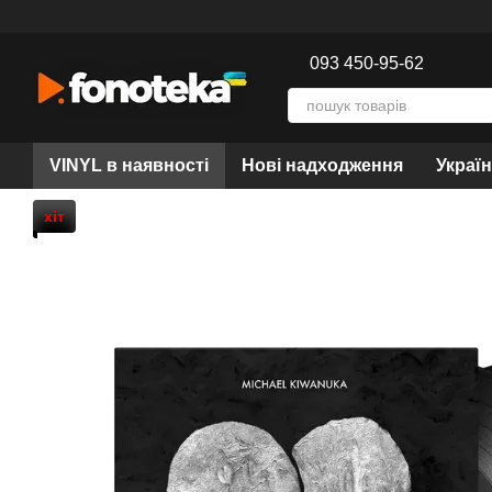
Перейти до основного контенту
093 450-95-62
VINYL в наявності
Нові надходження
Украї
хіт