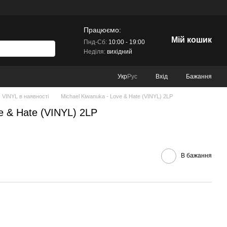
Працюємо:
Мій кошик
Пнд-Сб:
10:00 - 19:00
Неділя:
вихідний
Вхід
Бажання
Укр
Рус
VINYL в наявності
Michael Kiwanuka - Love & Hate (VINYL) 2LP
e & Hate (VINYL) 2LP
В бажання