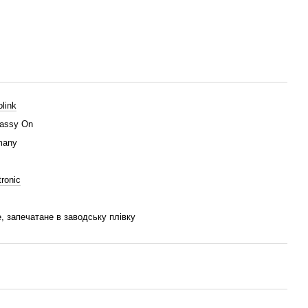
link
assy On
many
tronic
, запечатане в заводську плівку