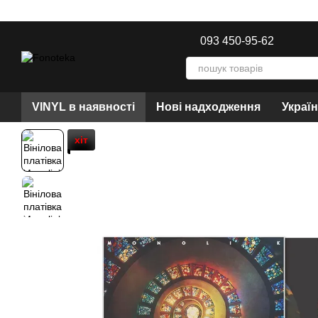
Перейти до основного контенту
093 450-95-62
VINYL в наявності
Нові надходження
Украї
хіт