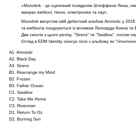
«Monolink - це сценічний псевдонім Штеффена Лінка, німе
жанрах ембієнт, техно, електроніка та хаус.
Monolink випустив свій дебютний альбом Amniotic у 2018
та ембієнта поєднуються із впливом Леонарда Коена та 
Два сингли з цього релізу, "Sirens" та "Swallow", посіли п
Огляд в EDM Identity описує пісні з альбому як "гіпнотичні
A1. Amniotic
A2. Black Day
A3. Sirens
B1. Rearrange my Mind
B2. Frozen
B3. Father Ocean
C1. Swallow
C2. Take Me Home
C3. Riverman
D1. Return To Oz
D2. Burning Sun