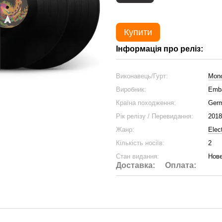
Купити
Інформація про реліз:
Виконавець/Гурт:
Mono
Виробник:
Emb
Країна походження:
Ger
Рік релізу / Перевидання:
2018
Жанр:
Elec
Кількість носіїв:
2
Стан видання:
Нове
Доставка:
Оплата: