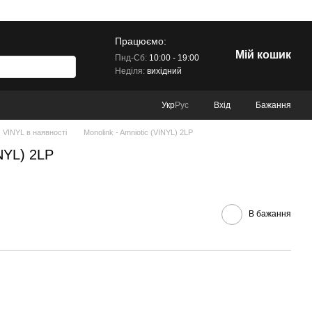
Працюємо:
Мій кошик
Пнд-Сб:
10:00 - 19:00
Неділя:
вихідний
Вхід
Бажання
Укр
Рус
VINYL в наявності
Monolink - Amniotic (VINYL) 2LP
INYL) 2LP
В бажання