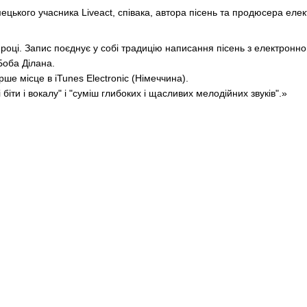
цького учасника Liveact, співака, автора пісень та продюсера елек
 році. Запис поєднує у собі традицію написання пісень з електрон
Боба Ділана.
ерше місце в iTunes Electronic (Німеччина).
 біти і вокалу" і "суміш глибоких і щасливих мелодійних звуків".»