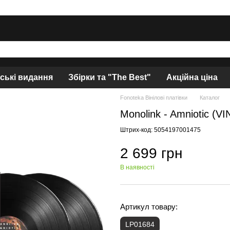
нські видання
Збірки та "The Best"
Акційна ціна
Fonoteka Вінілові платівки
Каталог
Monolink - Amniotic (V
Штрих-код: 5054197001475
2 699 грн
В наявності
Артикул товару:
LP01684