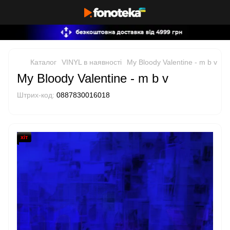
Каталог
VINYL в наявності
My Bloody Valentine - m b v
My Bloody Valentine - m b v
Штрих-код:
0887830016018
хіт