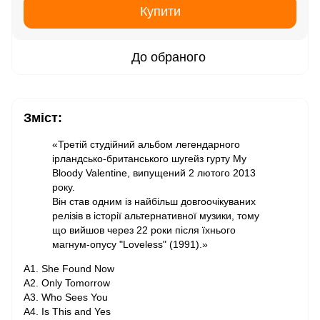
Купити
До обраного
Зміст:
«Третій студійний альбом легендарного
ірландсько-британського шугейз гурту My
Bloody Valentine, випущений 2 лютого 2013
року.
Він став одним із найбільш довгоочікуваних
релізів в історії альтернативної музики, тому
що вийшов через 22 роки після їхнього
магнум-опусу "Loveless" (1991).»
A1. She Found Now
A2. Only Tomorrow
A3. Who Sees You
A4. Is This and Yes