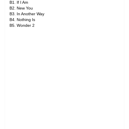
B1. If I Am
B2. New You
B3. In Another Way
B4. Nothing Is
B5. Wonder 2