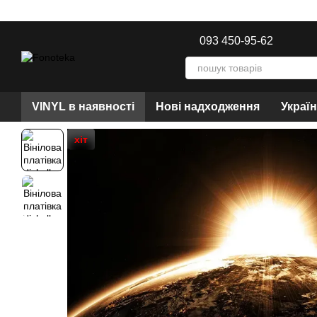
Перейти до основного контенту
093 450-95-62
VINYL в наявності
Нові надходження
Украї
хіт