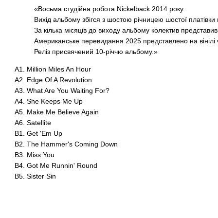
«Восьма студійна робота Nickelback 2014 року.
Вихід альбому збігся з шостою річницею шостої платівки г
За кілька місяців до виходу альбому колектив представив 
Американське перевидання 2025 представлено на вінілі 
Реліз присвячений 10-річчю альбому.»
A1. Million Miles An Hour
A2. Edge Of A Revolution
A3. What Are You Waiting For?
A4. She Keeps Me Up
A5. Make Me Believe Again
A6. Satellite
B1. Get 'Em Up
B2. The Hammer's Coming Down
B3. Miss You
B4. Got Me Runnin' Round
B5. Sister Sin