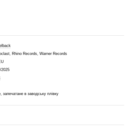
elback
oclast, Rhino Records, Warner Records
EU
/2025
k
, запечатане в заводську плівку