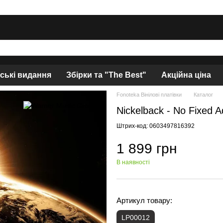
нські видання
Збірки та "The Best"
Акційна ціна
Fonoteka Вінілові платівки
Каталог
Nickelback - No Fixed A
Штрих-код: 0603497816392
1 899 грн
В наявності
Артикул товару:
LP00012