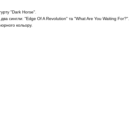
урту "Dark Horse".
два сингли: "Edge Of A Revolution" та "What Are You Waiting For?".
чорного кольору.