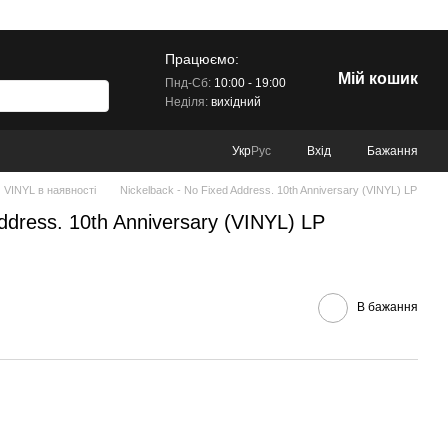
Працюємо:
Мій кошик
Пнд-Сб:
10:00 - 19:00
Неділя:
вихідний
Вхід
Бажання
Укр
Рус
VINYL в наявності
Nickelback - No Fixed Address. 10th Anniversary (VINYL) LP
ddress. 10th Anniversary (VINYL) LP
В бажання