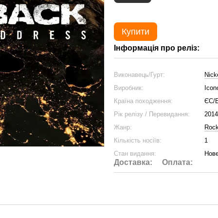
Купити
Інформація про реліз:
Виконавець/Гурт:
Nick
Виробник:
Icon
Країна походження:
ЄС/
Рік релізу / Перевидання:
2014
Жанр:
Roc
Кількість носіїв:
1
Стан видання:
Нове
Доставка:
Оплата: