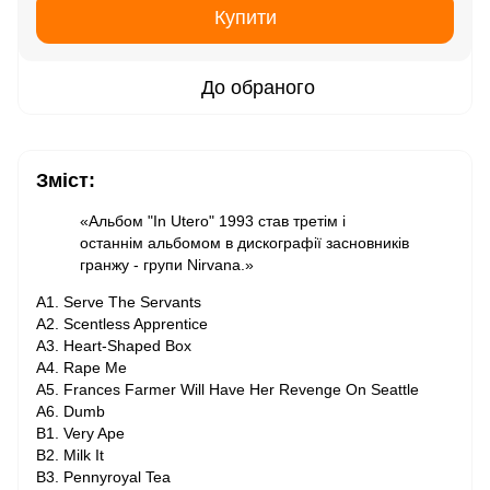
Купити
До обраного
Зміст:
«Альбом "In Utero" 1993 став третім і
останнім альбомом в дискографії засновників
гранжу - групи Nirvana.»
A1. Serve The Servants
A2. Scentless Apprentice
A3. Heart-Shaped Box
A4. Rape Me
A5. Frances Farmer Will Have Her Revenge On Seattle
A6. Dumb
B1. Very Ape
B2. Milk It
B3. Pennyroyal Tea