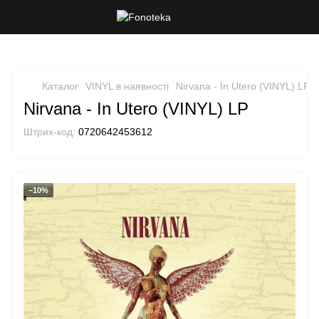
Каталог
VINYL в наявності
Nirvana - In Utero (VINYL) LP
Nirvana - In Utero (VINYL) LP
Штрих-код:
0720642453612
−10%