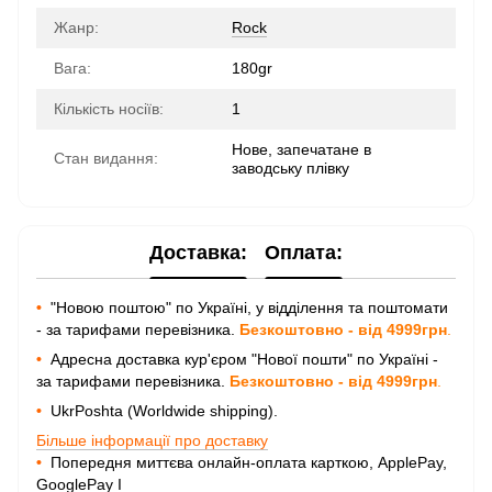
Жанр:
Rock
Вага:
180gr
Кількість носіїв:
1
Нове, запечатане в
Стан видання:
заводську плівку
Доставка:
Оплата:
•
"Новою поштою" по Україні, у відділення та поштомати
- за тарифами перевізника.
Безкоштовно - від 4999грн
.
•
Адресна доставка кур'єром "Нової пошти" по Україні -
за тарифами перевізника.
Безкоштовно - від 4999грн
.
•
UkrPoshta (Worldwide shipping).
Більше інформації про доставку
•
Попередня миттєва онлайн-оплата карткою, ApplePay,
GooglePay I