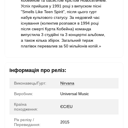
Кобейном та басистом Крістом Новоселичем.
Успіх прийшов у 1991 році з випуском пісні
"Smells Like Teen Spirit", після цього гурт
набув культового статусу. За недовгий час
існування (колектив розпався в 1994 році
після смерті Курта Кобейна) команда
випустила 3 студійні та 3 концертні альбоми,
а також кілька збірок. Загальний тираж
платівок перевалив за 50 мільйонів копій.»
Інформація про реліз:
Виконавець/Гурт:
Nirvana
Виробник:
Universal Music
Країна
ЄС/EU
походження:
Рік релізу /
2015
Перевидання: