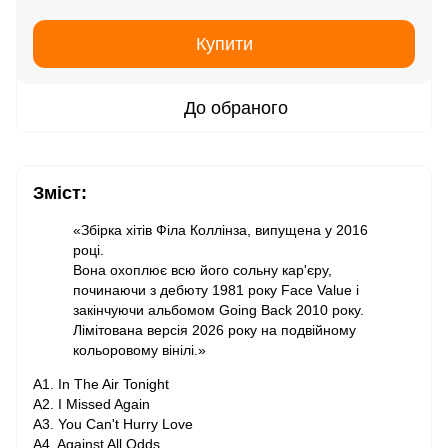
Купити
До обраного
Зміст:
«Збірка хітів Філа Коллінза, випущена у 2016
році.
Вона охоплює всю його сольну кар'єру,
починаючи з дебюту 1981 року Face Value і
закінчуючи альбомом Going Back 2010 року.
Лімітована версія 2026 року на подвійному
кольоровому вінілі.»
A1. In The Air Tonight
A2. I Missed Again
A3. You Can't Hurry Love
A4. Against All Odds