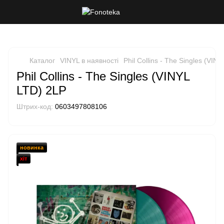
Каталог
VINYL в наявності
Phil Collins - The Singles (VIN
Phil Collins - The Singles (VINYL
LTD) 2LP
Штрих-код:
0603497808106
новинка
хіт