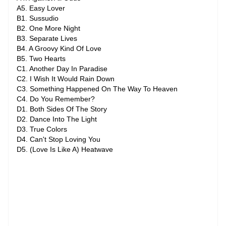
A5. Easy Lover
B1. Sussudio
B2. One More Night
B3. Separate Lives
B4. A Groovy Kind Of Love
B5. Two Hearts
C1. Another Day In Paradise
C2. I Wish It Would Rain Down
C3. Something Happened On The Way To Heaven
C4. Do You Remember?
D1. Both Sides Of The Story
D2. Dance Into The Light
D3. True Colors
D4. Can't Stop Loving You
D5. (Love Is Like A) Heatwave