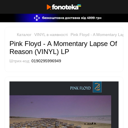
Каталог
VINYL в наявності
Pink Floyd - A Momentary Laps
Pink Floyd - A Momentary Lapse Of
Reason (VINYL) LP
Штрих-код:
0190295996949