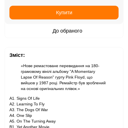
Купити
До обраного
Зміст:
«Нове ремастоване перевидання на 180-
грамовому вінілі альбому "A Momentary
Lapse Of Reason" гурту Pink Floyd, що
вийшов у 1987 році. Ремайстр був зроблений
на основі оригінальних плівок.»
A1. Signs Of Life
A2. Learning To Fly
A3. The Dogs Of War
A4. One Slip
A5. On The Turning Away
B1. Yet Another Movie