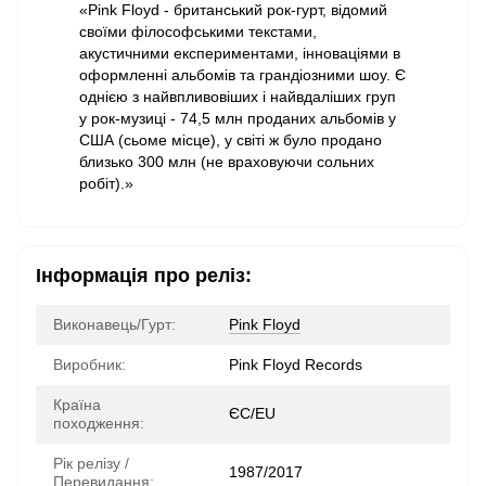
«Pink Floyd - британський рок-гурт, відомий
своїми філософськими текстами,
акустичними експериментами, інноваціями в
оформленні альбомів та грандіозними шоу. Є
однією з найвпливовіших і найвдаліших груп
у рок-музиці - 74,5 млн проданих альбомів у
США (сьоме місце), у світі ж було продано
близько 300 млн (не враховуючи сольних
робіт).»
Інформація про реліз:
Виконавець/Гурт:
Pink Floyd
Виробник:
Pink Floyd Records
Країна
ЄС/EU
походження:
Рік релізу /
1987/2017
Перевидання: