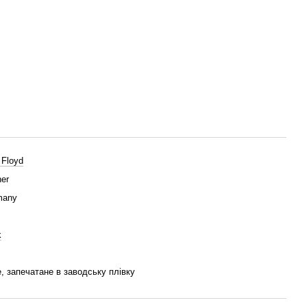
 Floyd
er
many
k
, запечатане в заводську плівку