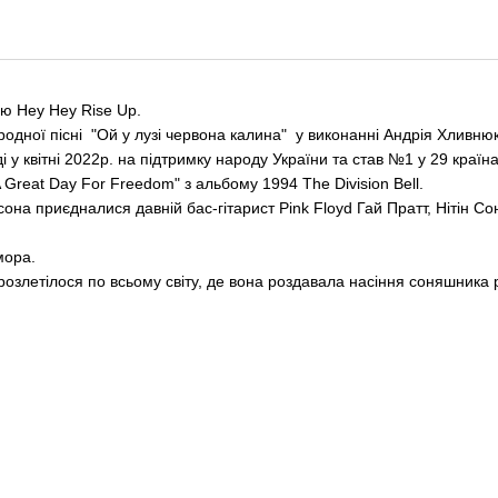
ню Hey Hey Rise Up.
одної пісні "Ой у лузі червона калина" у виконанні Андрія Хливнюк
 квітні 2022р. на підтримку народу України та став №1 у 29 країнах
Great Day For Freedom" з альбому 1994 The Division Bell.
сона приєдналися давній бас-гітарист Pink Floyd Гай Пратт, Нітін С
мора.
озлетілося по всьому світу, де вона роздавала насіння соняшника р