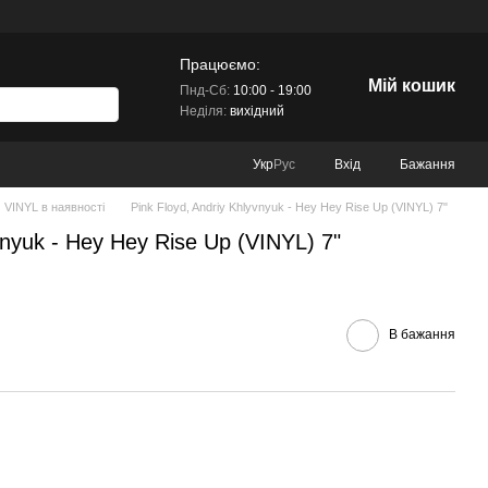
Працюємо:
Мій кошик
Пнд-Сб:
10:00 - 19:00
Неділя:
вихідний
Вхід
Бажання
Укр
Рус
VINYL в наявності
Pink Floyd, Andriy Khlyvnyuk - Hey Hey Rise Up (VINYL) 7"
vnyuk - Hey Hey Rise Up (VINYL) 7"
В бажання