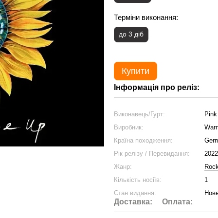
Терміни виконання:
до 3 діб
Купити
Інформація про реліз:
Виконавець/Гурт:
Pink
Виробник:
Warn
Країна походження:
Ger
Рік релізу / Перевидання:
2022
Жанр:
Roc
Кількість носіїв:
1
Стан видання:
Нове
Доставка:
Оплата: