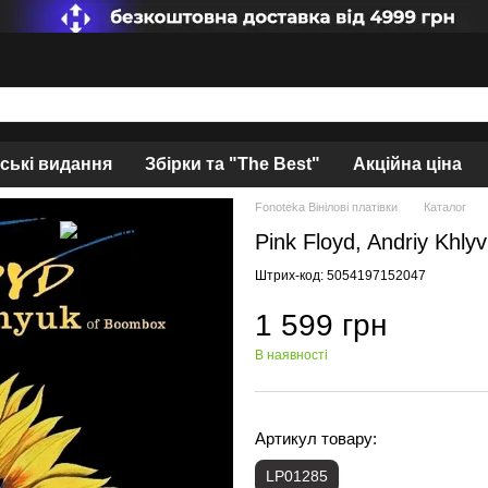
нські видання
Збірки та "The Best"
Акційна ціна
Fonoteka Вінілові платівки
Каталог
Pink Floyd, Andriy Khly
Штрих-код: 5054197152047
1 599 грн
В наявності
Артикул товару:
LP01285