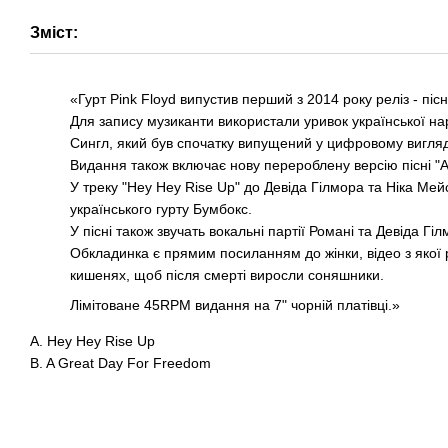
Зміст:
«Гурт Pink Floyd випустив перший з 2014 року реліз - піс
Для запису музиканти використали уривок української нар
Сингл, який був спочатку випущений у цифровому вигляді у
Видання також включає нову перероблену версію пісні "A 
У треку "Hey Hey Rise Up" до Девіда Гілмора та Ніка Мей
українського гурту Бумбокс.
У пісні також звучать вокальні партії Романі та Девіда Гіл
Обкладинка є прямим посиланням до жінки, відео з якої р
кишенях, щоб після смерті виросли соняшники.
Лімітоване 45RPM видання на 7" чорній платівці.»
A. Hey Hey Rise Up
B. A Great Day For Freedom