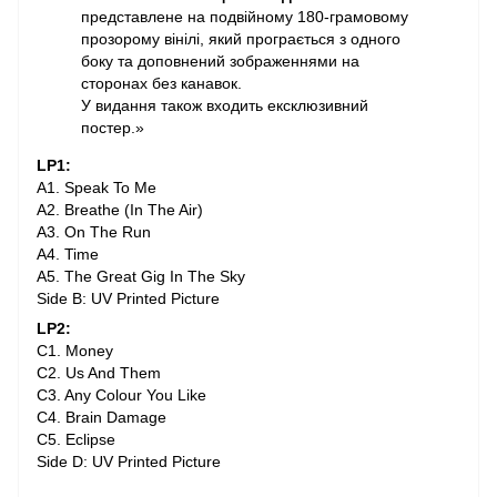
представлене на подвійному 180-грамовому
прозорому вінілі, який програється з одного
боку та доповнений зображеннями на
сторонах без канавок.
У видання також входить ексклюзивний
постер.»
LP1:
A1. Speak To Me
A2. Breathe (In The Air)
A3. On The Run
A4. Time
A5. The Great Gig In The Sky
Side B: UV Printed Picture
LP2:
C1. Money
C2. Us And Them
C3. Any Colour You Like
C4. Brain Damage
C5. Eclipse
Side D: UV Printed Picture