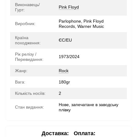
Виконавець/
Pink Floyd
Гурт:
Parlophone, Pink Floyd
Виробник:
Records, Warner Music
Країна
ЄС/EU
походження:
Рік релізу /
1973/2024
Перевидання:
Жанр:
Rock
Вага:
180gr
Кількість носіїв:
2
Нове, запечатане в заводську
Стан видання:
плівку
Доставка:
Оплата: