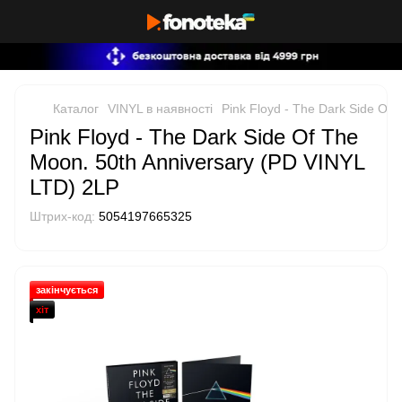
Каталог
VINYL в наявності
Pink Floyd - The Dark Side Of
Pink Floyd - The Dark Side Of The
Moon. 50th Anniversary (PD VINYL
LTD) 2LP
Штрих-код:
5054197665325
закінчується
хіт