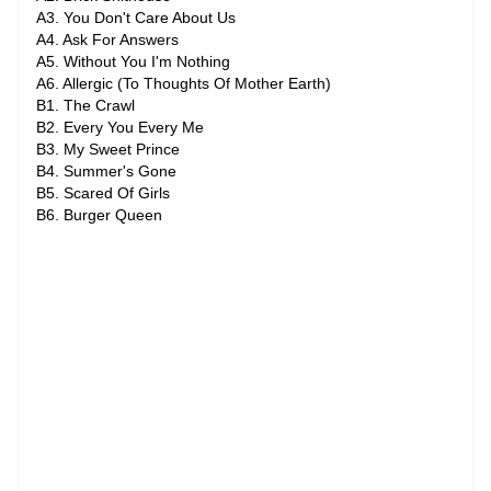
A3. You Don't Care About Us
A4. Ask For Answers
A5. Without You I'm Nothing
A6. Allergic (To Thoughts Of Mother Earth)
B1. The Crawl
B2. Every You Every Me
B3. My Sweet Prince
B4. Summer's Gone
B5. Scared Of Girls
B6. Burger Queen