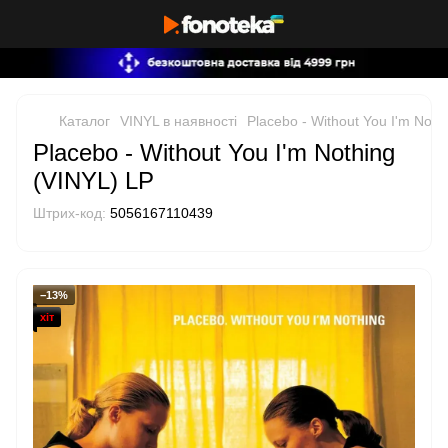
Каталог
VINYL в наявності
Placebo - Without You I'm Noth
Placebo - Without You I'm Nothing
(VINYL) LP
Штрих-код:
5056167110439
−13%
хіт