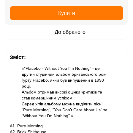
Купити
До обраного
Зміст:
«"Placebo - Without You I'm Nothing" - це
другий студійний альбом британського рок-
гурту Placebo, який був випущений в 1998
році.
Альбом отримав високі оцінки критиків та
став комерційним успіхом.
Серед хітів альбому можна виділити пісні
"Pure Morning", "You Don't Care About Us" та
"Without You I'm Nothing".»
A1. Pure Morning
A2. Brick Shithouse