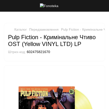
Каталог
Передзамовлення
Pulp Fiction - Кримінальне Чт
Pulp Fiction - Кримінальне Чтиво
OST (Yellow VINYL LTD) LP
Штрих-код:
602475821670