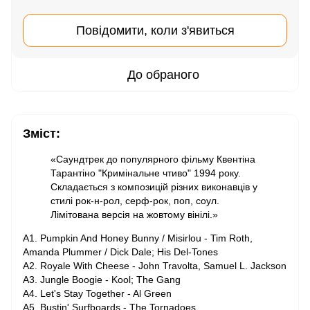
Повідомити, коли з'явиться
До обраного
Зміст:
«Саундтрек до популярного фільму Квентіна
Тарантіно "Кримінальне чтиво" 1994 року.
Складається з композицій різних виконавців у
стилі рок-н-рол, серф-рок, поп, соул.
Лімітована версія на жовтому вінілі.»
A1. Pumpkin And Honey Bunny / Misirlou - Tim Roth,
Amanda Plummer / Dick Dale; His Del-Tones
A2. Royale With Cheese - John Travolta, Samuel L. Jackson
A3. Jungle Boogie - Kool; The Gang
A4. Let's Stay Together - Al Green
A5. Bustin' Surfboards - The Tornadoes