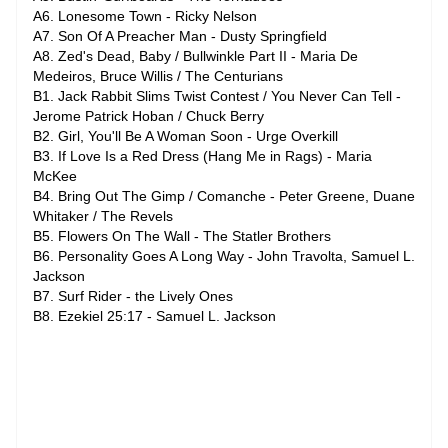
A6. Lonesome Town - Ricky Nelson
A7. Son Of A Preacher Man - Dusty Springfield
A8. Zed's Dead, Baby / Bullwinkle Part II - Maria De
Medeiros, Bruce Willis / The Centurians
B1. Jack Rabbit Slims Twist Contest / You Never Can Tell -
Jerome Patrick Hoban / Chuck Berry
B2. Girl, You'll Be A Woman Soon - Urge Overkill
B3. If Love Is a Red Dress (Hang Me in Rags) - Maria
McKee
B4. Bring Out The Gimp / Comanche - Peter Greene, Duane
Whitaker / The Revels
B5. Flowers On The Wall - The Statler Brothers
B6. Personality Goes A Long Way - John Travolta, Samuel L.
Jackson
B7. Surf Rider - the Lively Ones
B8. Ezekiel 25:17 - Samuel L. Jackson