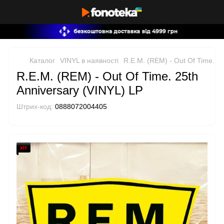
Каталог
VINYL в наявності
R.E.M. (REM) - Out Of Time. 25
R.E.M. (REM) - Out Of Time. 25th
Anniversary (VINYL) LP
Штрих-код:
0888072004405
хіт