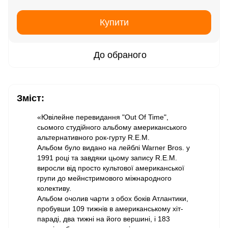
Купити
До обраного
Зміст:
«Ювілейне перевидання "Out Of Time",
сьомого студійного альбому американського
альтернативного рок-гурту R.E.M.
Альбом було видано на лейблі Warner Bros. у
1991 році та завдяки цьому запису R.E.M.
виросли від просто культової американської
групи до мейнстримового міжнародного
колективу.
Альбом очолив чарти з обох боків Атлантики,
пробувши 109 тижнів в американському хіт-
параді, два тижні на його вершині, і 183