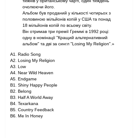
тижнів у британському чарті, один тиждень
очолюючи його.
Альбом був проданий у кількості чотирьох з
половиною мільйонів копій у США та понад
18 мільйонів копій по всьому світу.
Він отримав три премії Греммі в 1992 році:
одну в номінації "Кращий альтернативний
альбом" та дві за сингл "Losing My Religion".»
A1. Radio Song
A2. Losing My Religion
A3. Low
A4. Near Wild Heaven
A5. Endgame
B1. Shiny Happy People
B2. Belong
B3. Half A World Away
B4. Texarkana
B5. Country Feedback
B6. Me In Honey